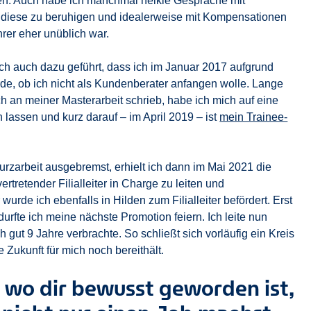
n. Auch habe ich manchmal heikle Gespräche mit
 diese zu beruhigen und idealerweise mit Kompensationen
rer eher unüblich war.
tlich auch dazu geführt, dass ich im Januar 2017 aufgrund
de, ob ich nicht als Kundenberater anfangen wolle. Lange
h an meiner Masterarbeit schrieb, habe ich mich auf eine
 lassen und kurz darauf – im April 2019 – ist
mein Trainee-
rzarbeit ausgebremst, erhielt ich dann im Mai 2021 die
rtretender Filialleiter in Charge zu leiten und
urde ich ebenfalls in Hilden zum Filialleiter befördert. Erst
urfte ich meine nächste Promotion feiern. Ich leite nun
ch gut 9 Jahre verbrachte. So schließt sich vorläufig ein Kreis
 Zukunft für mich noch bereithält.
 wo dir bewusst geworden ist,