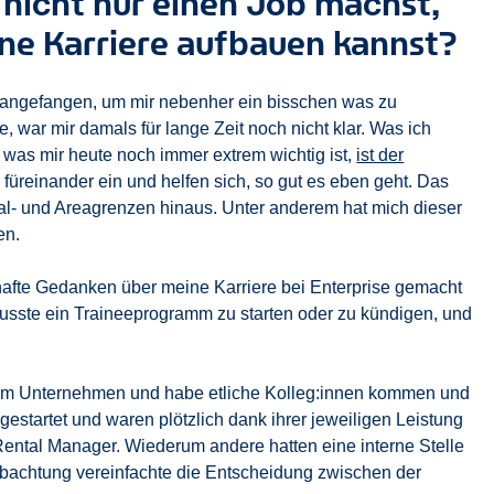
 nicht nur einen Job machst,
ine Karriere aufbauen kannst?
e angefangen, um mir nebenher ein bisschen was zu
, war mir damals für lange Zeit noch nicht klar. Was ich
 was mir heute noch immer extrem wichtig ist,
ist der
füreinander ein und helfen sich, so gut es eben geht. Das
lial- und Areagrenzen hinaus. Unter anderem hat mich dieser
en.
sthafte Gedanken über meine Karriere bei Enterprise gemacht
 musste ein Traineeprogramm zu starten oder zu kündigen, und
e im Unternehmen und habe etliche Kolleg:innen kommen und
estartet und waren plötzlich dank ihrer jeweiligen Leistung
 Rental Manager. Wiederum andere hatten eine interne Stelle
bachtung vereinfachte die Entscheidung zwischen der