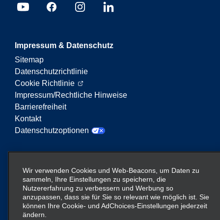
Impressum & Datenschutz
Sitemap
Datenschutzrichtlinie
Cookie Richtlinie
Impressum/Rechtliche Hinweise
Barrierefreiheit
Kontakt
Datenschutzoptionen
Enterprise Mobility ist ein führender Anbieter von
Mobilitätsservices. Der Begriff „Enterprise Mobility“
Wir verwenden Cookies und Web-Beacons, um Daten zu
auf dieser Website verweist auf bestimmte
sammeln, Ihre Einstellungen zu speichern, die
Nutzererfahrung zu verbessern und Werbung so
Unternehmenseinheiten und/oder die Marke
anzupassen, dass sie für Sie so relevant wie möglich ist. Sie
Enterprise Mobility, wobei Informationen zu vielen
können Ihre Cookie- und AdChoices-Einstellungen jederzeit
Unternehmen übermittelt werden. Diese Verweise
ändern.