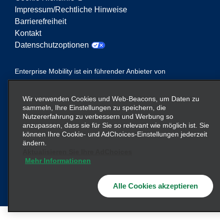
Impressum/Rechtliche Hinweise
Barrierefreiheit
Kontakt
Datenschutzoptionen
Enterprise Mobility ist ein führender Anbieter von
Mobilitätsservices. Der Begriff „Enterprise Mobility“
auf dieser Website verweist auf bestimmte
Wir verwenden Cookies und Web-Beacons, um Daten zu
Unternehmenseinheiten und/oder die Marke
sammeln, Ihre Einstellungen zu speichern, die
Enterprise Mobility, wobei Informationen zu vielen
Nutzererfahrung zu verbessern und Werbung so
anzupassen, dass sie für Sie so relevant wie möglich ist. Sie
Unternehmen übermittelt werden. Diese Verweise
können Ihre Cookie- und AdChoices-Einstellungen jederzeit
sollen nicht die bestehende Unternehmensstruktur
ändern.
vermitteln oder ersetzen. Weitere Informationen
Aktualisieren Sie Ihre AdChoices
hier
finden Sie
.
Mehr Informationen
Alle Cookies akzeptieren
© 2026
Enterprise Holdings, Inc.