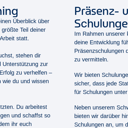
ning
Präsenz- 
Schulung
inen Überblick über
 größte Teil deiner
Im Rahmen unserer ko
rbeit statt.
deine Entwicklung f
Präsenzschulungen du
chst, stehen dir
zu vermitteln.
d Unterstützung zur
Erfolg zu verhelfen –
Wir bieten Schulungen
n wie du und wissen
sicher, dass jede St
für Schulungen unter
tzten. Du arbeitest
Neben unserem Schw
egen und schaffst so
bieten wir darüber hi
dem ihr euch
Schulungen an, um d