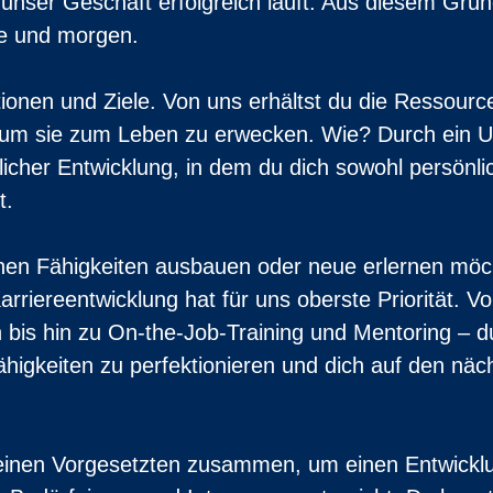
 unser Geschäft erfolgreich läuft. Aus diesem Grun
te und morgen.
onen und Ziele. Von uns erhältst du die Ressourc
um sie zum Leben zu erwecken. Wie? Durch ein Um
licher Entwicklung, in dem du dich sowohl persönlic
t.
en Fähigkeiten ausbauen oder neue erlernen möch
rriereentwicklung hat für uns oberste Priorität. V
is hin zu On-the-Job-Training und Mentoring – d
ähigkeiten zu perfektionieren und dich auf den näch
deinen Vorgesetzten zusammen, um einen Entwicklun