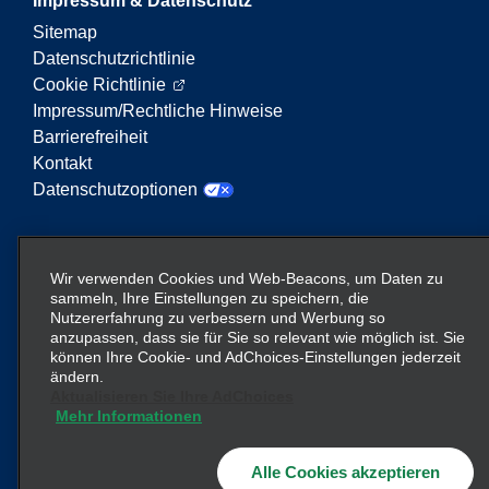
Impressum & Datenschutz
Sitemap
Datenschutzrichtlinie
Cookie Richtlinie
Impressum/Rechtliche Hinweise
Barrierefreiheit
Kontakt
Datenschutzoptionen
Enterprise Mobility ist ein führender Anbieter von
Mobilitätsservices. Der Begriff „Enterprise Mobility“
Wir verwenden Cookies und Web-Beacons, um Daten zu
auf dieser Website verweist auf bestimmte
sammeln, Ihre Einstellungen zu speichern, die
Nutzererfahrung zu verbessern und Werbung so
Unternehmenseinheiten und/oder die Marke
anzupassen, dass sie für Sie so relevant wie möglich ist. Sie
Enterprise Mobility, wobei Informationen zu vielen
können Ihre Cookie- und AdChoices-Einstellungen jederzeit
Unternehmen übermittelt werden. Diese Verweise
ändern.
sollen nicht die bestehende Unternehmensstruktur
Aktualisieren Sie Ihre AdChoices
Mehr Informationen
vermitteln oder ersetzen. Weitere Informationen
hier
finden Sie
.
Alle Cookies akzeptieren