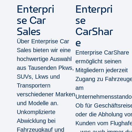
Enterpri
Enterpri
se Car
se
Sales
CarShar
e
Über Enterprise Car
Sales bieten wir eine
Enterprise CarShare
hochwertige Auswahl
ermöglicht seinen
aus Tausenden Pkws,
Mitgliedern jederzeit
SUVs, Lkws und
Zugang zu Fahrzeug
Transportern
am
verschiedener Marken
Unternehmensstandor
und Modelle an.
Ob für Geschäftsreis
Unkomplizierte
oder die Abholung vo
Abwicklung bei
Kunden vom Flughaf
Fahrzeugkauf und
– was auch immer du