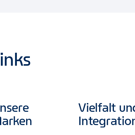
inks
nsere
Vielfalt un
arken
Integratio