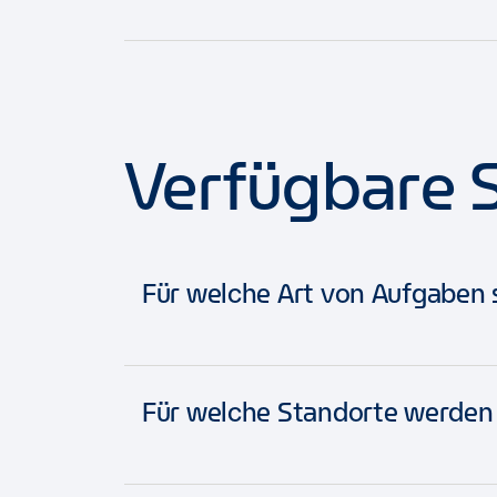
Wenn du deinen Benutzernamen oder de
kurze Frage beantworten, damit wir sic
Verfügbare S
Für welche Art von Aufgaben 
Ob in der Filiale oder in einer unse
Für welche Standorte werden
Trainees, die an unserem Management-
und Geschäftsbereichen ein. Von Fina
Transportwesen bieten wir geeigneten 