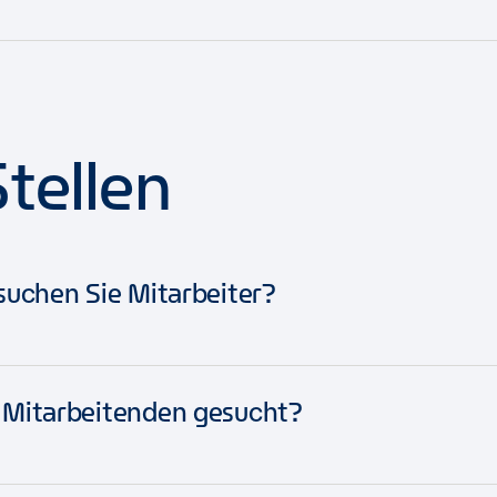
ine Anmelde-E-Mail-Adresse kennst, können wir dir dein Pass
her sein können, dass du es wirklich bist.
Klicke hier, um dein P
tellen
suchen Sie Mitarbeiter?
rer Unternehmensfunktionen, wir suchen immer nach neuen Mita
 Mitarbeitenden gesucht?
Trainingsprogramm teilnehmen, stellen wir Mitarbeitende in v
nzen bis Kundenservice, von Technologie über HR bis zu Spezia
Kandidaten eine Vielzahl interessanter Möglichkeiten. Um zu s