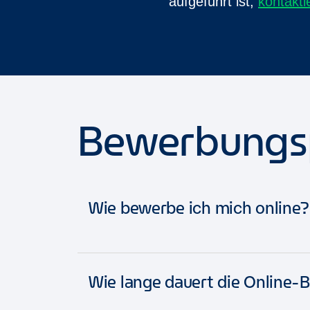
aufgeführt ist,
kontakti
Bewerbungs
Wie bewerbe ich mich online?
Um nach Stellenangeboten zu suchen,
Wie lange dauert die Online
Stellenangeboten suchen. Alternativ 