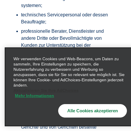
systemen;
technisches Servicepersonal oder dessen
Beauftragte;
professionelle Berater, Dienstleister und
andere Dritte oder Bevollmächtigte von
Kunden zur Unterstützung bei der
Verwaltung, Verarbeitung und Handhabung
Wir verwenden Cookies und Web-Beacons, um Daten zu
bestimmter Aktivitäten im Zusammenhang
sammeln, Ihre Einstellungen zu speichern, die
mit zukünftigen Mitarbeitern/-innen, darunter
Nutzererfahrung zu verbessern und Werbung so
externe Auskunfteien (z. B. Agenturen zur
anzupassen, dass sie für Sie so relevant wie möglich ist. Sie
können Ihre Cookie- und AdChoices-Einstellungen jederzeit
Mitarbeiterüberprüfung) sowie Dienstleister
ändern.
für die Reise- und Spesenverwaltung;
Aktualisieren Sie Ihre AdChoices
Mehr Informationen
Verwandte oder gesetzliche Vertreter
zukünftiger Mitarbeiter;
Alle Cookies akzeptieren
Aufsichtsbehörden, denen gegenüber wir
Informationen offenlegen müssen, darunter
Gerichte und von Gerichten bestellte