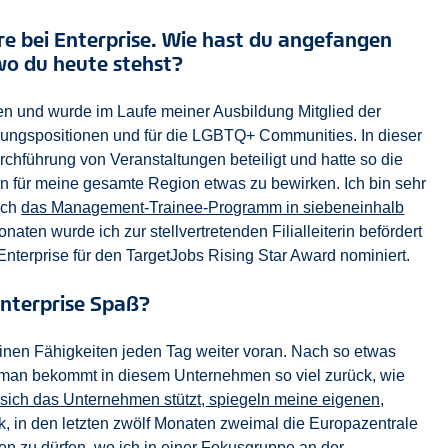
ere bei Enterprise. Wie hast du angefangen
 wo du heute stehst?
n und wurde im Laufe meiner Ausbildung Mitglied der
rungspositionen und für die LGBTQ+ Communities. In dieser
rchführung von Veranstaltungen beteiligt und hatte so die
ern für meine gesamte Region etwas zu bewirken. Ich bin sehr
ich
das Management-Trainee-Programm in siebeneinhalb
aten wurde ich zur stellvertretenden Filialleiterin befördert
terprise für den TargetJobs Rising Star Award nominiert.
Enterprise Spaß?
meinen Fähigkeiten jeden Tag weiter voran. Nach so etwas
e, man bekommt in diesem Unternehmen so viel zurück, wie
 sich das Unternehmen stützt, spiegeln meine eigenen,
ck, in den letzten zwölf Monaten zweimal die Europazentrale
n zu dürfen, wo ich in einer Fokusgruppe an
der