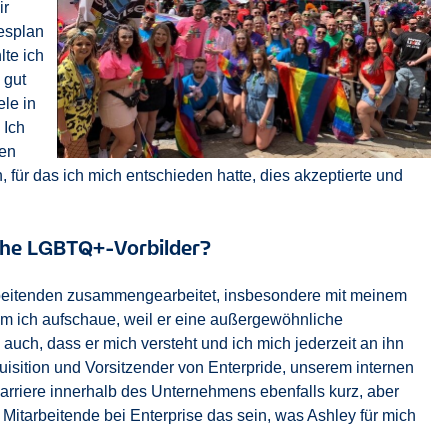
ir
resplan
lte ich
 gut
le in
 Ich
ren
 für das ich mich entschieden hatte, dies akzeptierte und
lche LGBTQ+-Vorbilder?
beitenden zusammengearbeitet, insbesondere mit meinem
 dem ich aufschaue, weil er eine außergewöhnliche
 auch, dass er mich versteht und ich mich jederzeit an ihn
isition und Vorsitzender von Enterpride, unserem internen
rriere innerhalb des Unternehmens ebenfalls kurz, aber
e Mitarbeitende bei Enterprise das sein, was Ashley für mich