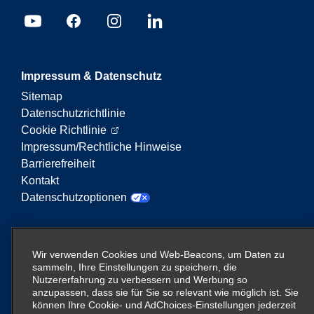
Impressum & Datenschutz
Sitemap
Datenschutzrichtlinie
Cookie Richtlinie
Impressum/Rechtliche Hinweise
Barrierefreiheit
Kontakt
Datenschutzoptionen
Enterprise Mobility ist ein führender Anbieter von
Mobilitätsservices. Der Begriff „Enterprise Mobility“
Wir verwenden Cookies und Web-Beacons, um Daten zu
auf dieser Website verweist auf bestimmte
sammeln, Ihre Einstellungen zu speichern, die
Nutzererfahrung zu verbessern und Werbung so
Unternehmenseinheiten und/oder die Marke
anzupassen, dass sie für Sie so relevant wie möglich ist. Sie
Enterprise Mobility, wobei Informationen zu vielen
können Ihre Cookie- und AdChoices-Einstellungen jederzeit
Unternehmen übermittelt werden. Diese Verweise