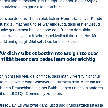
ndelt und respektiert. Bei Enterprise gehört dieser Aspekt
mmuniziere auch ganz offen darüber.
nden, bei der das Thema plötzlich im Raum stand. Der Kunde
h lustig zu machen und es war eindeutig, dass er hier Bezug
nity genommen hat. Ich habe den Kunden daraufhin
, so wie ich ja auch sehr respektvoll mit ihm umgehe. Mein
ärkt und gesagt: „Gut so!“. Das fand ich klasse.
ür dich? Gibt es bestimmte Ereignisse oder
Identität besonders bedeutsam oder wichtig
 nicht sehr viel, da ich finde, dass man Diversity nicht nur
lte mittlerweile eine Selbstverständlichkeit sein. Aber bin ich
 hier in Deutschland in einer Bubble leben und es in anderen
 Teil der LBGTQ+ Community zu leben.
eet Day. Es war zwar ganz lustig und grundsätzlich ist es ja