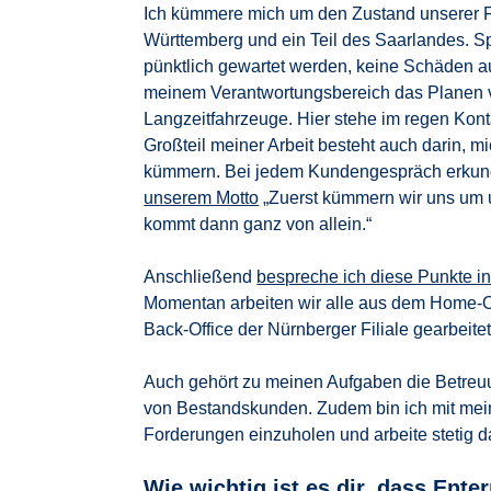
Ich kümmere mich um den Zustand unserer Fl
Württemberg und ein Teil des Saarlandes. Sp
pünktlich gewartet werden, keine Schäden au
meinem Verantwortungsbereich das Planen vo
Langzeitfahrzeuge. Hier stehe im regen Kon
Großteil meiner Arbeit besteht auch darin, 
kümmern. Bei jedem Kundengespräch erkundi
unserem Motto
„Zuerst kümmern wir uns um 
kommt dann ganz von allein.“
Anschließend
bespreche ich diese Punkte 
Momentan arbeiten wir alle aus dem Home-Of
Back-Office der Nürnberger Filiale gearbeit
Auch gehört zu meinen Aufgaben die Betre
von Bestandskunden. Zudem bin ich mit mein
Forderungen einzuholen und arbeite stetig 
Wie wichtig ist es dir, dass Enter