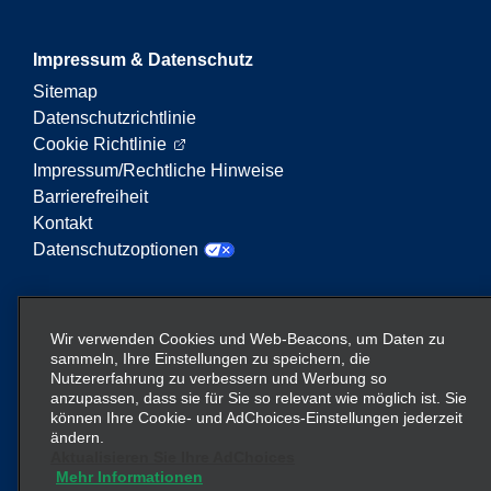
Impressum & Datenschutz
Sitemap
Datenschutzrichtlinie
Cookie Richtlinie
Impressum/Rechtliche Hinweise
Barrierefreiheit
Kontakt
Datenschutzoptionen
Enterprise Mobility ist ein führender Anbieter von
Mobilitätsservices. Der Begriff „Enterprise Mobility“
Wir verwenden Cookies und Web-Beacons, um Daten zu
auf dieser Website verweist auf bestimmte
sammeln, Ihre Einstellungen zu speichern, die
Nutzererfahrung zu verbessern und Werbung so
Unternehmenseinheiten und/oder die Marke
anzupassen, dass sie für Sie so relevant wie möglich ist. Sie
Enterprise Mobility, wobei Informationen zu vielen
können Ihre Cookie- und AdChoices-Einstellungen jederzeit
Unternehmen übermittelt werden. Diese Verweise
ändern.
sollen nicht die bestehende Unternehmensstruktur
Aktualisieren Sie Ihre AdChoices
vermitteln oder ersetzen. Weitere Informationen
Mehr Informationen