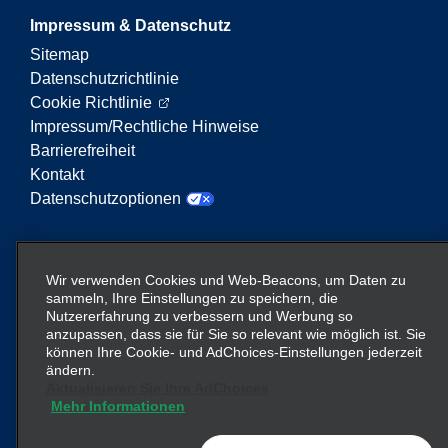
Impressum & Datenschutz
Sitemap
Datenschutzrichtlinie
Cookie Richtlinie
Impressum/Rechtliche Hinweise
Barrierefreiheit
Kontakt
Datenschutzoptionen
Enterprise Mobility ist ein führender Anbieter von
Mobilitätsservices. Der Begriff „Enterprise Mobility“
Wir verwenden Cookies und Web-Beacons, um Daten zu
auf dieser Website verweist auf bestimmte
sammeln, Ihre Einstellungen zu speichern, die
Nutzererfahrung zu verbessern und Werbung so
Unternehmenseinheiten und/oder die Marke
anzupassen, dass sie für Sie so relevant wie möglich ist. Sie
Enterprise Mobility, wobei Informationen zu vielen
können Ihre Cookie- und AdChoices-Einstellungen jederzeit
Unternehmen übermittelt werden. Diese Verweise
ändern.
sollen nicht die bestehende Unternehmensstruktur
Aktualisieren Sie Ihre AdChoices
vermitteln oder ersetzen. Weitere Informationen
Mehr Informationen
hier
finden Sie
.