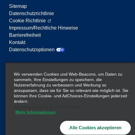
Sitemap
Datenschutzrichtlinie
Cookie Richtlinie
Impressum/Rechtliche Hinweise
Barrierefreiheit
Kontakt
Datenschutzoptionen
Enterprise Mobility ist ein führender Anbieter von
Mobilitätsservices. Der Begriff „Enterprise Mobility“
Wir verwenden Cookies und Web-Beacons, um Daten zu
auf dieser Website verweist auf bestimmte
sammeln, Ihre Einstellungen zu speichern, die
Nutzererfahrung zu verbessern und Werbung so
Unternehmenseinheiten und/oder die Marke
anzupassen, dass sie für Sie so relevant wie möglich ist. Sie
Enterprise Mobility, wobei Informationen zu vielen
können Ihre Cookie- und AdChoices-Einstellungen jederzeit
Unternehmen übermittelt werden. Diese Verweise
ändern.
sollen nicht die bestehende Unternehmensstruktur
Aktualisieren Sie Ihre AdChoices
Mehr Informationen
vermitteln oder ersetzen. Weitere Informationen
hier
finden Sie
.
Alle Cookies akzeptieren