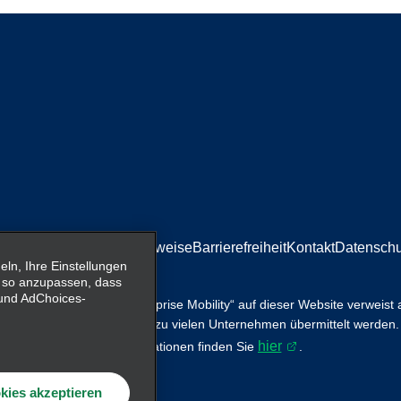
mpressum/Rechtliche Hinweise
Barrierefreiheit
Kontakt
Datenschu
n, Ihre Einstellungen
 so anzupassen, dass
- und AdChoices-
tsservices. Der Begriff „Enterprise Mobility“ auf dieser Website verweist
ility, wobei Informationen zu vielen Unternehmen übermittelt werden.
hier
r ersetzen. Weitere Informationen finden Sie
.
kies akzeptieren