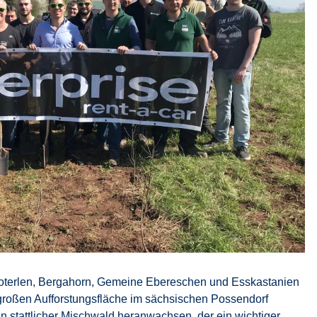
Roterlen, Bergahorn, Gemeine Ebereschen und Esskastanien
r großen Aufforstungsfläche im sächsischen Possendorf
in stattlicher Mischwald heranwachsen, der ein wichtiger