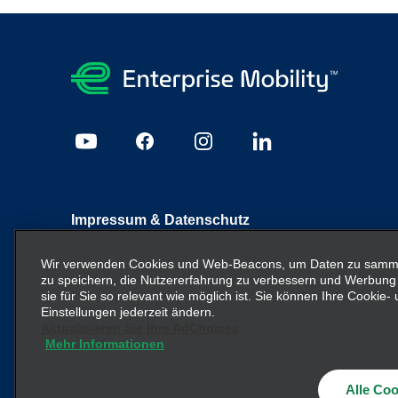
Impressum & Datenschutz
Sitemap
Datenschutzrichtlinie
Cookie Richtlinie
I
Wir verwenden Cookies und Web-Beacons, um Daten zu sammel
zu speichern, die Nutzererfahrung zu verbessern und Werbung
sie für Sie so relevant wie möglich ist. Sie können Ihre Cookie
Enterprise Mobility ist ein führender Anbieter von Mobilitä
Einstellungen jederzeit ändern.
Unternehmenseinheiten und/oder die Marke Enterprise Mob
Aktualisieren Sie Ihre AdChoices
Mehr Informationen
nicht die bestehende Unternehmensstruktur vermitteln ode
Alle Coo
© 2026
Enterprise Holdings, Inc.