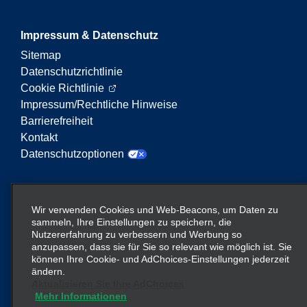
Impressum & Datenschutz
Sitemap
Datenschutzrichtlinie
Cookie Richtlinie
Impressum/Rechtliche Hinweise
Barrierefreiheit
Kontakt
Datenschutzoptionen
Enterprise Mobility ist ein führender Anbieter von
Mobilitätsservices. Der Begriff „Enterprise Mobility“
Wir verwenden Cookies und Web-Beacons, um Daten zu
auf dieser Website verweist auf bestimmte
sammeln, Ihre Einstellungen zu speichern, die
Nutzererfahrung zu verbessern und Werbung so
Unternehmenseinheiten und/oder die Marke
anzupassen, dass sie für Sie so relevant wie möglich ist. Sie
Enterprise Mobility, wobei Informationen zu vielen
können Ihre Cookie- und AdChoices-Einstellungen jederzeit
Unternehmen übermittelt werden. Diese Verweise
ändern.
sollen nicht die bestehende Unternehmensstruktur
Aktualisieren Sie Ihre AdChoices
Mehr Informationen
vermitteln oder ersetzen. Weitere Informationen