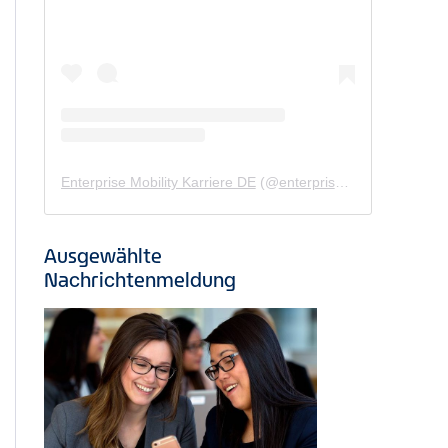
Enterprise Mobility Karriere DE
(@
enterprisemobility.karriere.de
Ausgewählte
Nachrichtenmeldung