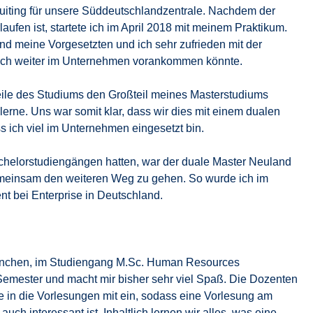
uiting für unsere Süddeutschlandzentrale. Nachdem der
aufen ist, startete ich im April 2018 mit meinem Praktikum.
d meine Vorgesetzten und ich sehr zufrieden mit der
 ich weiter im Unternehmen vorankommen könnte.
teile des Studiums den Großteil meines Masterstudiums
erne. Uns war somit klar, dass wir dies mit einem dualen
ich viel im Unternehmen eingesetzt bin.
achelorstudiengängen hatten, war der duale Master Neuland
gemeinsam den weiteren Weg zu gehen. So wurde ich im
t bei Enterprise in Deutschland.
ünchen, im Studiengang M.Sc. Human Resources
emester und macht mir bisher sehr viel Spaß. Die Dozenten
e in die Vorlesungen mit ein, sodass eine Vorlesung am
auch interessant ist. Inhaltlich lernen wir alles, was eine