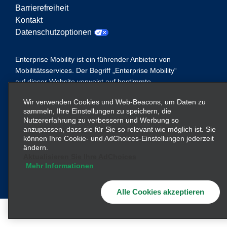
Barrierefreiheit
Kontakt
Datenschutzoptionen
Enterprise Mobility ist ein führender Anbieter von
Mobilitätsservices. Der Begriff „Enterprise Mobility“
auf dieser Website verweist auf bestimmte
Unternehmenseinheiten und/oder die Marke
Wir verwenden Cookies und Web-Beacons, um Daten zu
Enterprise Mobility, wobei Informationen zu vielen
sammeln, Ihre Einstellungen zu speichern, die
Unternehmen übermittelt werden. Diese Verweise
Nutzererfahrung zu verbessern und Werbung so
sollen nicht die bestehende Unternehmensstruktur
anzupassen, dass sie für Sie so relevant wie möglich ist. Sie
vermitteln oder ersetzen. Weitere Informationen
können Ihre Cookie- und AdChoices-Einstellungen jederzeit
ändern.
hier
finden Sie
.
Aktualisieren Sie Ihre AdChoices
Mehr Informationen
© 2026
Enterprise Holdings, Inc.
Alle Cookies akzeptieren