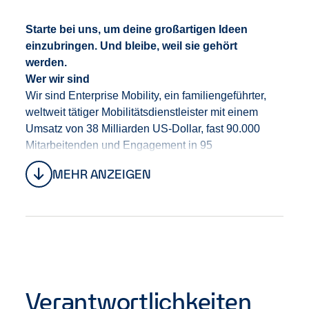
Starte bei uns, um deine großartigen Ideen
einzubringen. Und bleibe, weil sie gehört
werden.
Wer wir sind
Wir sind Enterprise Mobility
,
ein familiengeführte
r
,
weltweit tätige
r
Mobilitäts
dienstleister
mit einem
Umsatz von 38 Milliarden US-Dollar, fast 90.000
Mitarbeitenden und Engagement in 95
Ländern.
Unter der Leitung von CEO Chrissy Taylor
MEHR ANZEIGEN
bauen wir
das Unternehmen
auf eine
starke
Tradition
, die uns die Stabilität gibt, den
langfristigen Erfolg unserer Mitarbeitenden,
unserer
Kund
:
innen
sowie unseres Geschäfts in den
Fokus zu stellen.
Bei uns erwarten dich Teams, die
Vielfalt leben, gemeinsam anpacken und sich
gegenseitig unterstü
tz
en.
Verantwortlichkeiten
Dein Einstieg bei uns