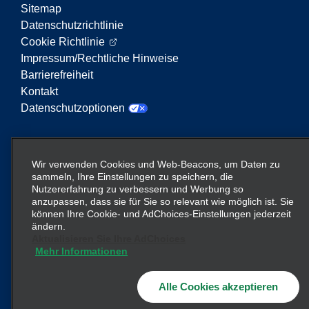
Sitemap
Datenschutzrichtlinie
Cookie Richtlinie
Impressum/Rechtliche Hinweise
Barrierefreiheit
Kontakt
Datenschutzoptionen
Enterprise Mobility ist ein führender Anbieter von
Mobilitätsservices. Der Begriff „Enterprise Mobility“
Wir verwenden Cookies und Web-Beacons, um Daten zu
auf dieser Website verweist auf bestimmte
sammeln, Ihre Einstellungen zu speichern, die
Nutzererfahrung zu verbessern und Werbung so
Unternehmenseinheiten und/oder die Marke
anzupassen, dass sie für Sie so relevant wie möglich ist. Sie
Enterprise Mobility, wobei Informationen zu vielen
können Ihre Cookie- und AdChoices-Einstellungen jederzeit
Unternehmen übermittelt werden. Diese Verweise
ändern.
sollen nicht die bestehende Unternehmensstruktur
Aktualisieren Sie Ihre AdChoices
Mehr Informationen
vermitteln oder ersetzen. Weitere Informationen
hier
finden Sie
.
Alle Cookies akzeptieren
© 2026
Enterprise Holdings, Inc.