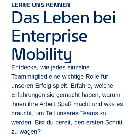
Ausbildung mit einschlägiger Berufserfahrung
LERNE UNS KENNEN
Deine Entwicklung
Das Leben bei
Bei uns zählt Leistung – und die wird gesehen:
Abschluss des Trainee-Programms nach
Enterprise
durchschnittlich 10 Monaten
Im Anschluss erste Beförderung zum
Management Assistant
Mobility
Schneller Aufstieg möglich zur Filialleitung in
unter 2 Jahren
Entdecke, wie jedes einzelne
Vielfältige Karrierewege, z. B. in unser Sales
Team, HR oder Risikomanagement
Teammitglied eine wichtige Rolle für
unseren Erfolg spielt. Erfahre, welche
Was wir dir bieten
Erfahrungen sie gemacht haben, warum
Sicherheit und Stabilität durch ein international
ihnen ihre Arbeit Spaß macht und was es
erfolgreiches Unternehmen
Klare Karriereperspektiven und echte
braucht, um Teil unseres Teams zu
Aufstiegschancen
werden. Bist du bereit, den ersten Schritt
Individuelle Trainings, Coachings und Mentoring,
zu wagen?
die dich wirklich weiterbringen