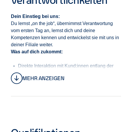
und sich gegenseitig unterstützen.
Dein Einstieg bei uns
:
D
u lernst „on
the
job
“
, ü
b
ern
immst Verantwortung
vom ersten Tag an
, l
ernst dich und deine
Kompetenzen kennen und entwickelst sie
mit
uns
in
deiner Filiale
weiter.
Was auf dich zukommt:
Direkte Interaktion mit
Kund:innen
entlang der
gesamten Customer Journey
MEHR ANZEIGEN
Eigenverantwortliche Durchführung von
Verkaufs- und Beratungsgesprächen
Aufbau, Pflege und strategische
Weiterentwicklung von Geschäftsbeziehungen
E
inblicke in d
as Income Statement deiner Filiale
Konfliktmanagement
und
s
ouveräne
Kommunikation
Ein
blicke in die operative und strategische
Steuerung unseres Fuhrparkmanagements