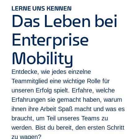
in Zusammenhang mit Alkohol oder Drogen
LERNE UNS KENNEN
Das Leben bei
Gehe den nächsten Schritt
:
Klick auf „Jetzt bewerben“, beantworte ein paar
Enterprise
Fragen und fertig.
Wir melden uns bei dir und schauen gemeinsam, ob
wir zueinander passen.
Mobility
Du musst nicht alle Punkte perfekt erfüllen. Wenn du
motiviert bist, und Lust hast dich weiterzuentwickeln,
Entdecke, wie jedes einzelne
passt du wahrscheinlich sehr gut zu uns. Enterprise
ist ein inklusiver Arbeitgeber. Es ist uns wichtig, eine
Teammitglied eine wichtige Rolle für
Vielfalt an Mitarbeitenden mit den
unseren Erfolg spielt. Erfahre, welche
unterschiedlichsten Hintergründen zu beschäftigen.
Erfahrungen sie gemacht haben, warum
Auch wenn du aus gesundheitlichen Gründen nicht
ihnen ihre Arbeit Spaß macht und was es
Auto fahren kannst, suchen wir gemeinsam eine
Lösung.
braucht, um Teil unseres Teams zu
werden. Bist du bereit, den ersten Schritt
zu wagen?