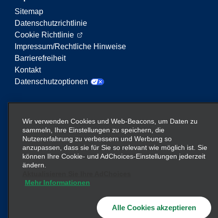
Sitemap
Datenschutzrichtlinie
Cookie Richtlinie
Impressum/Rechtliche Hinweise
Barrierefreiheit
Kontakt
Datenschutzoptionen
Enterprise Mobility ist ein führender Anbieter von
Mobilitätsservices. Der Begriff „Enterprise Mobility“
Wir verwenden Cookies und Web-Beacons, um Daten zu
auf dieser Website verweist auf bestimmte
sammeln, Ihre Einstellungen zu speichern, die
Nutzererfahrung zu verbessern und Werbung so
Unternehmenseinheiten und/oder die Marke
anzupassen, dass sie für Sie so relevant wie möglich ist. Sie
Enterprise Mobility, wobei Informationen zu vielen
können Ihre Cookie- und AdChoices-Einstellungen jederzeit
Unternehmen übermittelt werden. Diese Verweise
ändern.
sollen nicht die bestehende Unternehmensstruktur
Aktualisieren Sie Ihre AdChoices
vermitteln oder ersetzen. Weitere Informationen
Mehr Informationen
hier
finden Sie
.
Alle Cookies akzeptieren