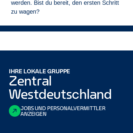
werden. Bist du bereit, den ersten Schritt
Mitarbeitenden, sie selbst zu sein. Inklusion hat bei
zu wagen?
Enterprise über alle Geschäftsbereiche hinweg
Priorität, denn wir wissen, dass die Individualität
unserer Kolleg:innen unsere Stärke ist. Daher ist es
uns so wichtig, eine Vielfalt an Mitarbeitenden mit
unterschiedlichsten Hintergründen einzustellen.
IHRE LOKALE GRUPPE
Zentral
Westdeutschland
JOBS UND PERSONALVERMITTLER
ANZEIGEN