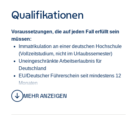
Qualifikationen
Voraussetzungen, die auf jeden Fall erfüllt sein
müssen:
Immatrikulation an einer deutschen Hochschule
(Vollzeitstudium, nicht im Urlaubssemester)
Uneingeschränkte Arbeitserlaubnis für
Deutschland
EU/Deutscher Führerschein seit mindestens 12
Monaten
Maximal 3 Punkt im Flensburg -
MEHR ANZEIGEN
Fahreignungsregister (FAER).
Es dürfen in den letzten 5 Jahren keine Drogen-
oder Alkoholdelikte in der Fahrerakte stehen.
Gute Deutsch- und Englischkenntnisse.
Zusätzliche Informationen:
Wir bringen dir viel über unsere Business bei, daher