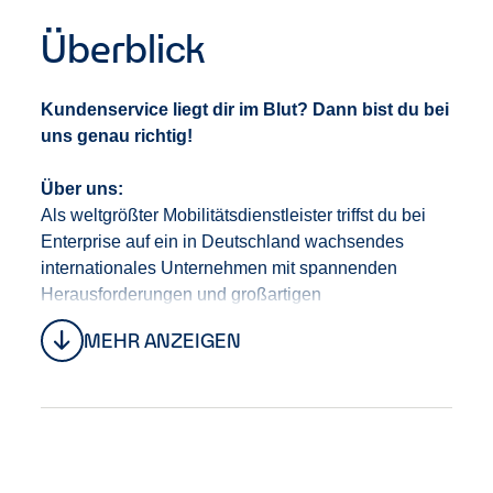
Überblick
Kundenservice liegt dir im Blut? Dann bist du bei
uns genau richtig!
Über uns:
Als weltgrößter Mobilitätsdienstleister triffst du bei
Enterprise auf ein in Deutschland wachsendes
internationales Unternehmen mit spannenden
Herausforderungen und großartigen
Aufstiegschancen. Der Hauptsitz unseres 1957
MEHR ANZEIGEN
gegründeten Unternehmens ist in St. Louis (USA),
aber unser globales Netzwerk erstreckt sich auf
mehr als 90 Länder. Stell dir 2,4 Millionen
Fahrzeuge an 9.500 globalen Standorten mit über
90.000 Mitarbeitenden vor, die einen Jahresumsatz
von 39 Milliarden US-Dollar einfahren. Dann hast du