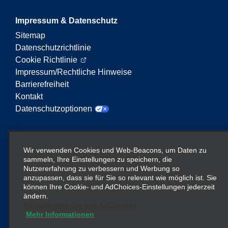
Impressum & Datenschutz
Sitemap
Datenschutzrichtlinie
Cookie Richtlinie
Impressum/Rechtliche Hinweise
Barrierefreiheit
Kontakt
Datenschutzoptionen
Enterprise Mobility ist ein führender Anbieter von
Mobilitätsservices. Der Begriff „Enterprise Mobility“
Wir verwenden Cookies und Web-Beacons, um Daten zu
auf dieser Website verweist auf bestimmte
sammeln, Ihre Einstellungen zu speichern, die
Nutzererfahrung zu verbessern und Werbung so
Unternehmenseinheiten und/oder die Marke
anzupassen, dass sie für Sie so relevant wie möglich ist. Sie
Enterprise Mobility, wobei Informationen zu vielen
können Ihre Cookie- und AdChoices-Einstellungen jederzeit
Unternehmen übermittelt werden. Diese Verweise
ändern.
sollen nicht die bestehende Unternehmensstruktur
Aktualisieren Sie Ihre AdChoices
Mehr Informationen
vermitteln oder ersetzen. Weitere Informationen
hier
finden Sie
.