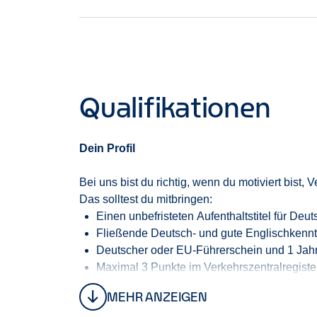
Kein Tag ist wie der andere und genau das ma
Das Beste daran
:
Du nimmst vom ersten Tag an
Leadership Skills weiter und hast die Möglichke
Qualifikationen
Dein Profil
Bei uns bist du
richtig,
wenn du
motiviert
bist
,
V
Das solltest du
mitbringen:
Eine
n
unbe
fristeten
Aufenthaltstitel für
Deuts
Fließende Deutsch- und gute Englischkennt
Deutscher oder EU-Führerschein und 1 Jahr
M
aximal 3
Punkte
im
Verkehrszentralregiste
K
ein Verstoß gegen die Straßenverkehrso
MEHR ANZEIGEN