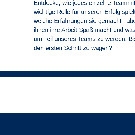
Entdecke, wie jedes einzelne Teammit
Noch unsicher?
Du musst nicht alle Punkte perfekt erfüllen. Wen
wichtige Rolle für unseren Erfolg spiel
wichtig, eine Vielfalt an Mitarbeitenden mit d
welche Erfahrungen sie gemacht hab
fahren kannst, suchen wir gemeinsa
m eine Lös
ihnen ihre Arbeit Spaß macht und was
um Teil unseres Teams zu werden. Bis
den ersten Schritt zu wagen?