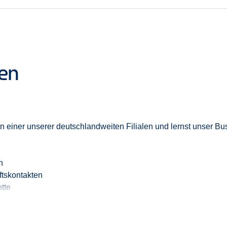
ten
 in einer unserer deutschlandweiten Filialen und lernst unser B
n
tskontakten
tte
 im Tagesgeschäft
Kolleg:innen
und
Partner:innen
ment