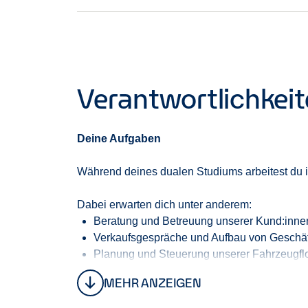
Verantwortlichkei
Deine Aufgaben
Während deines
dualen Studiums
arbeitest du
Dabei erwarten dich unter anderem:
Beratung und Betreuung unserer
Kund:inne
Verkaufsgespräche und Aufbau von Geschäf
Planung und Steuerung unserer Fahrzeugflo
Analyse von Kennzahlen und Unterstützung
MEHR ANZEIGEN
Entwicklung von Lösungen gemeinsam mit
Erste Einblicke in Leadership und Manage