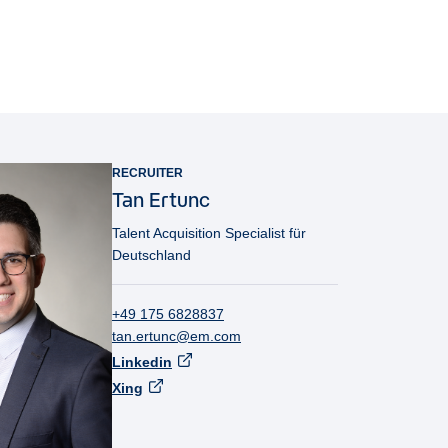
RECRUITER
Tan
Ertunc
Talent Acquisition Specialist für
Deutschland
+49 175 6828837
tan.ertunc@em.com
Linkedin
Xing