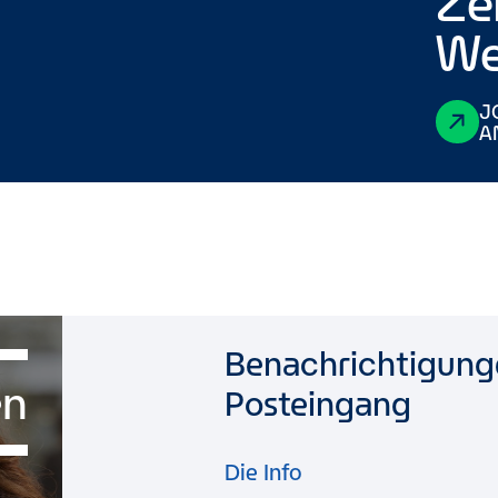
Ze
We
J
A
Benachrichtigunge
en
Posteingang
Die Info