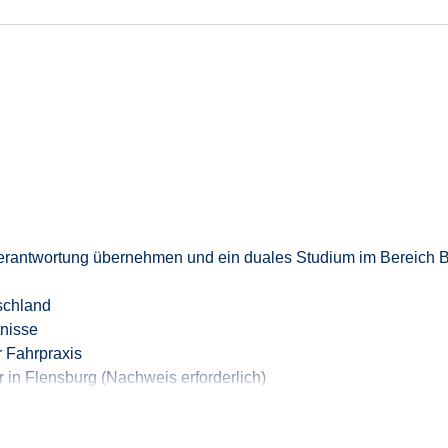
cht den Job spannend.
 unserem Management Trainee Programm teil. Dabei übernimmst
it, dich schon während des Studiums zur stellvertretenden Filia
erantwortung übernehmen
und ein duales Studium im Bereich 
chland
nisse
 Fahrpraxis
r
in Flensburg (
Nachweis
erforderlich
)
rdnung in Zusammenhang mit Alkohol oder Drogen