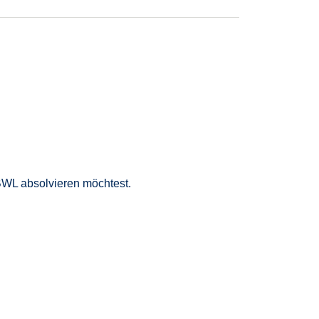
 du früh Verantwortung, entwickelst deine
lleitung (m_w_d) zu entwickeln.
BWL absolviere
n
möchtest.