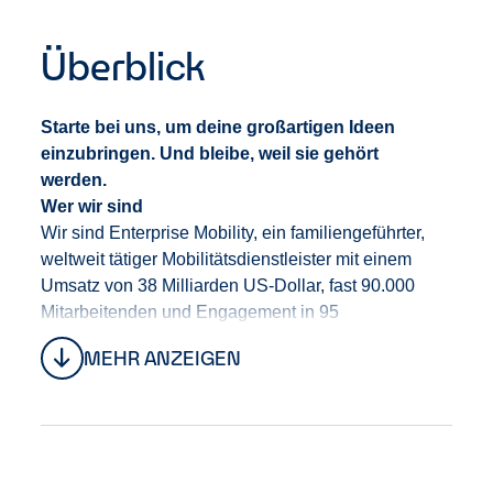
Überblick
Starte bei uns, um deine großartigen Ideen
einzubringen. Und bleibe, weil sie gehört
werden.
Wer wir sind
Wir sind Enterprise Mobility
,
ein familiengeführte
r
,
weltweit tätige
r
Mobilitäts
dienstleister
mit einem
Umsatz von 38 Milliarden US-Dollar, fast 90.000
Mitarbeitenden und Engagement in 95
Ländern.
Unter der Leitung von CEO Chrissy Taylor
MEHR ANZEIGEN
bauen wir
das Unternehmen
auf eine
starke
Tradition
, die uns die Stabilität gibt, den
langfristigen Erfolg unserer Mitarbeitenden,
unserer
Kund
:
innen
sowie unseres Geschäfts in den
Fokus zu stellen.
Bei uns erwarten dich Teams, die