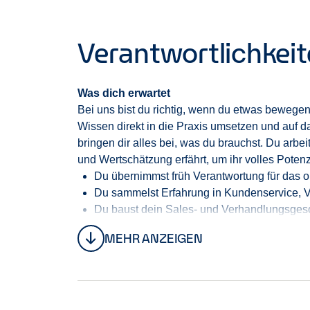
Verantwortlichkei
Was dich erwartet
Bei uns bist du richtig, wenn du etwas bewegen
Wissen direkt in die Praxis umsetzen und auf d
bringen dir alles bei, was du brauchst. Du arb
und Wertschätzung erfährt, um ihr volles Potenzi
Du übernimmst früh Verantwortung für das 
Du sammelst Erfahrung in Kundenservice, 
Du baust dein Sales- und Verhandlungsges
Du baust echte Kundenbeziehungen auf und
MEHR ANZEIGEN
Du entwickelst dein unternehmerisches Den
Du wächst Schritt für Schritt in eine Führung