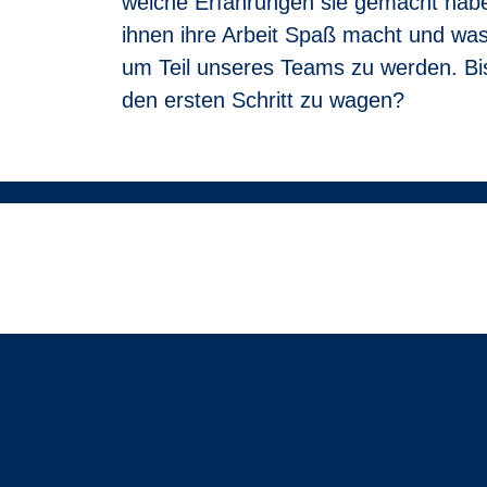
welche Erfahrungen sie gemacht hab
Noch unsicher?
ihnen ihre Arbeit Spaß macht und was
Du musst nicht alle Punkte perfekt erfüllen. We
um Teil unseres Teams zu werden. Bis
ist ein inklusiver Arbeitgeber. Es
ist uns wichtig
gesundheitlichen Gründen nicht Auto fahren k
den ersten Schritt zu wagen?