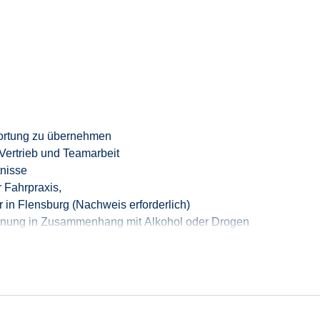
ortung zu übernehmen
ertrieb und Teamarbeit
nisse
 Fahrpraxis,
r
in Flensburg (
Nachweis
erforderlich
)
rdnung in Zusammenhang mit Alkohol oder Drogen
spitality oder Sales sind willkommen, egal ob mit Studium o
chschnittlich 10 Monaten