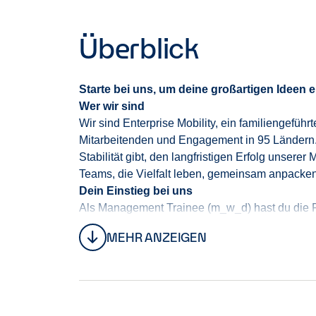
Überblick
Starte bei uns, um deine großartigen Ideen e
Wer wir sind
Wir sind Enterprise Mobility
,
ein familiengeführt
Mitarbeitenden und Engagement in 95 Ländern
Stabilität gibt, den langfristigen Erfolg unserer
Teams, die Vielfalt leben, gemeinsam anpacken
Dein Einstieg bei uns
Als Management Trainee
(
m_
w_d
)
hast
du die 
Filialverantwortung
aktiv zu gestalten
.
Die meis
MEHR ANZEIGEN
(m_w_d) begonnen
, d
u
lernst bei uns nicht the
für Schritt
auf.