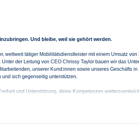
inzubringen. Und bleibe, weil sie gehört werden.
e
r
, weltweit tätige
r
Mobilitäts
dienstleister
mit einem Umsatz von 3
.
Unter der Leitung von CEO Chrissy Taylor bauen wir
das Unt
 Mitarbeitenden, unserer
Kund
:
innen
sowie unseres Geschäfts in 
 und sich gegenseitig unterstü
tz
en.
Freiheit und Unterstützung, deine Kompetenzen weiterzuentwic
ten unserer
heutigen Führungskräfte bis hin zu unserer CEO ha
oretisch, sondern „on
the
job
“
,
übernimmst Verantwortung vom er