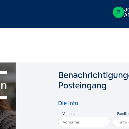
J
A
Benachrichtigunge
en
Posteingang
Die Info
Vorname
Famili