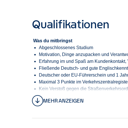
Qualifikationen
Was du mitbringst
Abgeschlossenes Studium
Motivation, Dinge anzupacken und Verantw
Erfahrung im und Spaß am Kundenkontakt, V
Fließende Deutsch- und gute Englischkennt
Deutscher oder EU-Führerschein und 1 Jahr
Maximal 3
Punkte
im
Verkehrszentralregiste
Kein Verstoß gegen die Straßenverkehrso
Auch spannend: Bewerbungen aus Tourismus, Ho
MEHR ANZEIGEN
Ausbildung mit einschlägiger Berufserfahrung
Deine Entwicklung
Bei uns zählt Leistung – und die wird gesehen:
Abschluss des Trainee-Programms nach dur