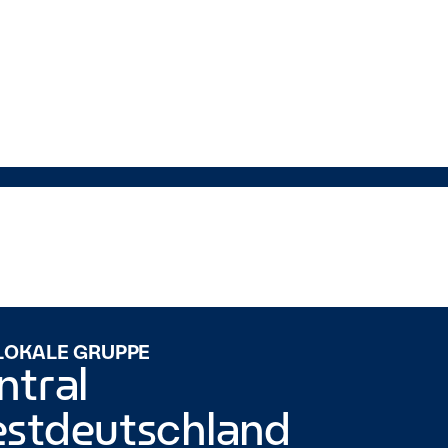
 du wahrscheinlich sehr gut zu uns.
Enterprise
intergründen zu beschäftigen.
Auch wenn du aus
 LOKALE GRUPPE
ntral
stdeutschland