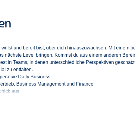
ten
 willst und bereit bist, über dich hinauszuwachsen
. Mit einem b
as nächste Level bringen. Kommst du aus einem anderen Bereich
eitest in Teams, in denen unterschiedliche Perspektiven geschät
al zu entfalten.
operative Daily Business
Vertrieb, Business Management und Finance
chick aus
 entwickelst neue Geschäftsmöglichkeiten
ken, von Umsatz bis Kostenkontrolle
srolle hinein