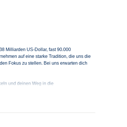
8 Milliarden US-Dollar, fast 90.000
ernehmen
auf eine starke
Tradition
, die uns die
den Fokus zu stellen.
Bei uns erwarten dich
keln und deinen Weg in die
ben ihre Karriere
als Management Trainee
sten Tag an
und
baust
so
deine Karriere
Schritt