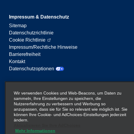
Impressum & Datenschutz
Sitemap
Datenschutzrichtlinie
Cookie Richtlinie
Impressum/Rechtliche Hinweise
Barrierefreiheit
Kontakt
Datenschutzoptionen
Enterprise Mobility ist ein führender Anbieter von
Mobilitätsservices. Der Begriff „Enterprise Mobility“
Wir verwenden Cookies und Web-Beacons, um Daten zu
auf dieser Website verweist auf bestimmte
sammeln, Ihre Einstellungen zu speichern, die
Nutzererfahrung zu verbessern und Werbung so
Unternehmenseinheiten und/oder die Marke
anzupassen, dass sie für Sie so relevant wie möglich ist. Sie
Enterprise Mobility, wobei Informationen zu vielen
können Ihre Cookie- und AdChoices-Einstellungen jederzeit
Unternehmen übermittelt werden. Diese Verweise
ändern.
sollen nicht die bestehende Unternehmensstruktur
Aktualisieren Sie Ihre AdChoices
Mehr Informationen
vermitteln oder ersetzen. Weitere Informationen