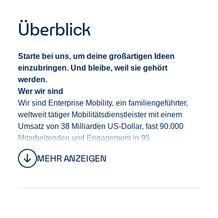
Überblick
Starte bei uns, um deine großartigen Ideen
einzubringen. Und bleibe, weil sie gehört
werden.
Wer wir sind
Wir sind Enterprise Mobility
,
ein familiengeführte
r
,
weltweit tätige
r
Mobilitäts
dienstleister
mit einem
Umsatz von 38 Milliarden US-Dollar, fast 90.000
Mitarbeitenden und Engagement in 95
Ländern.
Unter der Leitung von CEO Chrissy Taylor
MEHR ANZEIGEN
bauen wir
das Unternehmen
auf eine
starke
Tradition
, die uns die Stabilität gibt, den
langfristigen Erfolg unserer Mitarbeitenden,
unserer
Kund
:
innen
sowie unseres Geschäfts in den
Fokus zu stellen.
Bei uns erwarten dich Teams, die