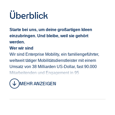
Überblick
Starte bei uns, um deine großartigen Ideen
einzubringen. Und bleibe, weil sie gehört
werden.
Wer wir sind
Wir sind Enterprise Mobility
,
ein familiengeführte
r
,
weltweit tätige
r
Mobilitäts
dienstleister
mit einem
Umsatz von 38 Milliarden US-Dollar, fast 90.000
Mitarbeitenden und Engagement in 95
Ländern.
Unter der Leitung von CEO Chrissy Taylor
MEHR ANZEIGEN
bauen wir
das Unternehmen
auf eine
starke
Tradition
, die uns die Stabilität gibt, den
langfristigen Erfolg unserer Mitarbeitenden,
unserer
Kund
:
innen
sowie unseres Geschäfts in den
Fokus zu stellen.
Bei uns erwarten dich Teams, die