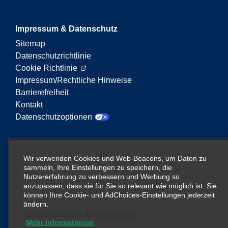
Impressum & Datenschutz
Sitemap
Datenschutzrichtlinie
Cookie Richtlinie
Impressum/Rechtliche Hinweise
Barrierefreiheit
Kontakt
Datenschutzoptionen
Enterprise Mobility ist ein führender Anbieter von
Mobilitätsservices. Der Begriff „Enterprise Mobility“
Wir verwenden Cookies und Web-Beacons, um Daten zu
auf dieser Website verweist auf bestimmte
sammeln, Ihre Einstellungen zu speichern, die
Nutzererfahrung zu verbessern und Werbung so
Unternehmenseinheiten und/oder die Marke
anzupassen, dass sie für Sie so relevant wie möglich ist. Sie
Enterprise Mobility, wobei Informationen zu vielen
können Ihre Cookie- und AdChoices-Einstellungen jederzeit
Unternehmen übermittelt werden. Diese Verweise
ändern.
sollen nicht die bestehende Unternehmensstruktur
Aktualisieren Sie Ihre AdChoices
Mehr Informationen
vermitteln oder ersetzen. Weitere Informationen