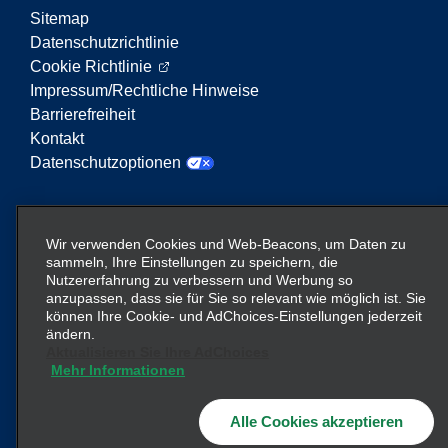
Sitemap
Datenschutzrichtlinie
Cookie Richtlinie
Impressum/Rechtliche Hinweise
Barrierefreiheit
Kontakt
Datenschutzoptionen
Enterprise Mobility ist ein führender Anbieter von
Mobilitätsservices. Der Begriff „Enterprise Mobility“
Wir verwenden Cookies und Web-Beacons, um Daten zu
auf dieser Website verweist auf bestimmte
sammeln, Ihre Einstellungen zu speichern, die
Nutzererfahrung zu verbessern und Werbung so
Unternehmenseinheiten und/oder die Marke
anzupassen, dass sie für Sie so relevant wie möglich ist. Sie
Enterprise Mobility, wobei Informationen zu vielen
können Ihre Cookie- und AdChoices-Einstellungen jederzeit
Unternehmen übermittelt werden. Diese Verweise
ändern.
sollen nicht die bestehende Unternehmensstruktur
Aktualisieren Sie Ihre AdChoices
Mehr Informationen
vermitteln oder ersetzen. Weitere Informationen
hier
finden Sie
.
Alle Cookies akzeptieren