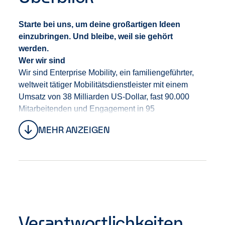
Starte bei uns, um deine großartigen Ideen
einzubringen. Und bleibe, weil sie gehört
werden.
Wer wir sind
Wir sind Enterprise Mobility
,
ein familiengeführte
r
,
weltweit tätige
r
Mobilitäts
dienstleister
mit einem
Umsatz von 38 Milliarden US-Dollar, fast 90.000
Mitarbeitenden und Engagement in 95
Ländern.
Unter der Leitung von CEO Chrissy Taylor
MEHR ANZEIGEN
bauen wir
das Unternehmen
auf eine
starke
Tradition
, die uns die Stabilität gibt, den
langfristigen Erfolg unserer Mitarbeitenden,
unserer
Kund
:
innen
sowie unseres Geschäfts in den
Fokus zu stellen.
Bei uns erwarten dich Teams, die
Vielfalt leben, gemeinsam anpacken und sich
gegenseitig unterstü
tz
en.
Verantwortlichkeiten
Dein Einstieg bei uns