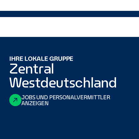
Exklusive Benefits: Fahrzeuganmietung zu
vergünstigten Mitarbeiterkonditionen für dich,
deine Familie und Freunde
Zusätzliche Vorteile wie zahlreiche
Veranstaltungen, ein
Mitarbeiterempfehlungsprogramm und weitere
Mitarbeitervergünstigungen
IHRE LOKALE GRUPPE
Zentral
Gehe den nächsten Schritt.
Klick auf „Jetzt bewerben“, beantworte ein paar
Westdeutschland
Fragen und fertig.
Wir melden uns bei dir und schauen gemeinsam, ob
wir zueinander passen.
JOBS UND PERSONALVERMITTLER
ANZEIGEN
Noch unsicher?
Du musst nicht alle Punkte perfekt erfüllen. Wenn du
motiviert
bist,
und Lust hast dich weiterzuentwickeln,
passt du wahrscheinlich sehr gut zu uns.
Enterprise
ist ein inklusiver Arbeitgeber. Es
ist uns wichtig, eine