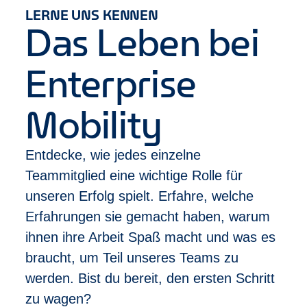
Sicherheit und Stabilität durch ein international
LERNE UNS KENNEN
erfolgreiches Unternehmen
Das Leben bei
Klare Karriereperspektiven und echte
Aufstiegschancen
Enterprise
Individuelle Trainings, Coachings und Mentoring,
die dich wirklich weiterbringen
Ein starkes Team, das dich unterstützt und
Mobility
gemeinsam Erfolge feiert
Ein Arbeitsumfeld, in dem Vielfalt gelebt wird und
Entdecke, wie jedes einzelne
du
du
selbst sein kannst
Regelmäßige Events und
Teammitglied eine wichtige Rolle für
Austauschmöglichkeiten – bei uns wird
unseren Erfolg spielt. Erfahre, welche
Teamspirit gelebt
Erfahrungen sie gemacht haben, warum
Deine Leistung zahlt sich aus: Beförderungen
ihnen ihre Arbeit Spaß macht und was es
und Gehaltserhöhungen sind feste Bestandteile
deiner Entwicklung
braucht, um Teil unseres Teams zu
Sicherheit für deine Zukunft: betriebliche
werden. Bist du bereit, den ersten Schritt
Altersvorsorge, Risikolebensversicherung und
zu wagen?
Berufsunfähigkeitsversicherung