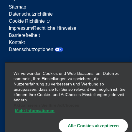
Sitemap
Datenschutzrichtlinie
Cookie Richtlinie
Impressum/Rechtliche Hinweise
Barrierefreiheit
Kontakt
Datenschutzoptionen
Enterprise Mobility ist ein führender Anbieter von
Mobilitätsservices. Der Begriff „Enterprise Mobility“
Wir verwenden Cookies und Web-Beacons, um Daten zu
auf dieser Website verweist auf bestimmte
sammeln, Ihre Einstellungen zu speichern, die
Nutzererfahrung zu verbessern und Werbung so
Unternehmenseinheiten und/oder die Marke
anzupassen, dass sie für Sie so relevant wie möglich ist. Sie
Enterprise Mobility, wobei Informationen zu vielen
können Ihre Cookie- und AdChoices-Einstellungen jederzeit
Unternehmen übermittelt werden. Diese Verweise
ändern.
sollen nicht die bestehende Unternehmensstruktur
Aktualisieren Sie Ihre AdChoices
vermitteln oder ersetzen. Weitere Informationen
Mehr Informationen
hier
finden Sie
.
Alle Cookies akzeptieren