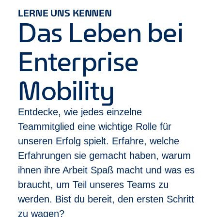
Ausbildung mit einschlägiger Berufserfahrung
LERNE UNS KENNEN
Deine Entwicklung
Das Leben bei
Bei uns zählt Leistung – und die wird gesehen:
Abschluss des Trainee-Programms nach
Enterprise
durchschnittlich 10 Monaten
Im Anschluss erste Beförderung zum
Management Assistant
Mobility
Schneller Aufstieg möglich zur Filialleitung in
unter 2 Jahren
Entdecke, wie jedes einzelne
Vielfältige Karrierewege, z. B. in unser Sales
Team, HR oder Risikomanagement
Teammitglied eine wichtige Rolle für
unseren Erfolg spielt. Erfahre, welche
Was wir dir bieten
Erfahrungen sie gemacht haben, warum
Sicherheit und Stabilität durch ein international
ihnen ihre Arbeit Spaß macht und was es
erfolgreiches Unternehmen
Klare Karriereperspektiven und echte
braucht, um Teil unseres Teams zu
Aufstiegschancen
werden. Bist du bereit, den ersten Schritt
Individuelle Trainings, Coachings und Mentoring,
zu wagen?