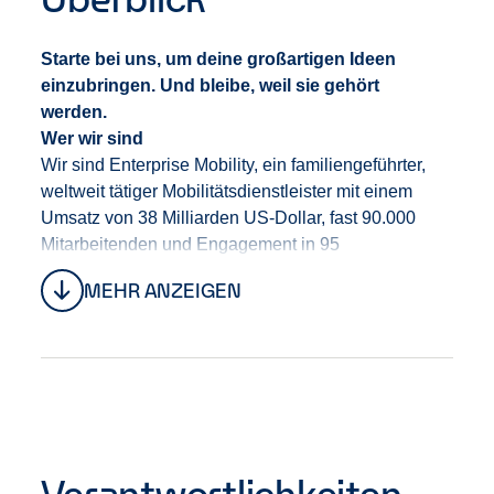
Starte bei uns, um deine großartigen Ideen
einzubringen. Und bleibe, weil sie gehört
werden.
Wer wir sind
Wir sind Enterprise Mobility
,
ein familiengeführte
r
,
weltweit tätige
r
Mobilitäts
dienstleister
mit einem
Umsatz von 38 Milliarden US-Dollar, fast 90.000
Mitarbeitenden und Engagement in 95
Ländern.
Unter der Leitung von CEO Chrissy Taylor
MEHR ANZEIGEN
bauen wir
das Unternehmen
auf eine
starke
Tradition
, die uns die Stabilität gibt, den
langfristigen Erfolg unserer Mitarbeitenden,
unserer
Kund
:
innen
sowie unseres Geschäfts in den
Fokus zu stellen.
Bei uns erwarten dich Teams, die
Vielfalt leben, gemeinsam anpacken und sich
gegenseitig unterstü
tz
en.
Verantwortlichkeiten
Dein Einstieg bei uns