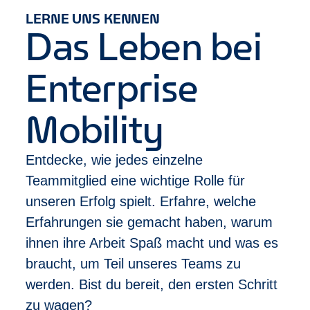
Ausbildung mit einschlägiger Berufserfahrung
LERNE UNS KENNEN
Deine Entwicklung
Das Leben bei
Bei uns zählt Leistung – und die wird gesehen:
Abschluss des Trainee-Programms nach
Enterprise
durchschnittlich 10 Monaten
Im Anschluss erste Beförderung zum
Management Assistant
Mobility
Schneller Aufstieg möglich zur Filialleitung in
unter 2 Jahren
Entdecke, wie jedes einzelne
Vielfältige Karrierewege, z. B. in unser Sales
Team, HR oder Risikomanagement
Teammitglied eine wichtige Rolle für
unseren Erfolg spielt. Erfahre, welche
Was wir dir bieten
Erfahrungen sie gemacht haben, warum
Sicherheit und Stabilität durch ein international
ihnen ihre Arbeit Spaß macht und was es
erfolgreiches Unternehmen
Klare Karriereperspektiven und echte
braucht, um Teil unseres Teams zu
Aufstiegschancen
werden. Bist du bereit, den ersten Schritt
Individuelle Trainings, Coachings und Mentoring,
zu wagen?