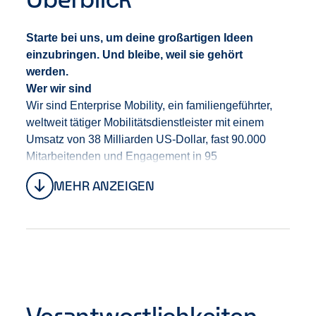
Starte bei uns, um deine großartigen Ideen
einzubringen. Und bleibe, weil sie gehört
werden.
Wer wir sind
Wir sind Enterprise Mobility
,
ein familiengeführte
r
,
weltweit tätige
r
Mobilitäts
dienstleister
mit einem
Umsatz von 38 Milliarden US-Dollar, fast 90.000
Mitarbeitenden und Engagement in 95
Ländern.
Unter der Leitung von CEO Chrissy Taylor
MEHR ANZEIGEN
bauen wir
das Unternehmen
auf eine
starke
Tradition
, die uns die Stabilität gibt, den
langfristigen Erfolg unserer Mitarbeitenden,
unserer
Kund
:
innen
sowie unseres Geschäfts in den
Fokus zu stellen.
Bei uns erwarten dich Teams, die
Vielfalt leben, gemeinsam anpacken und sich
gegenseitig unterstü
tz
en.
Verantwortlichkeiten
Dein Einstieg bei uns