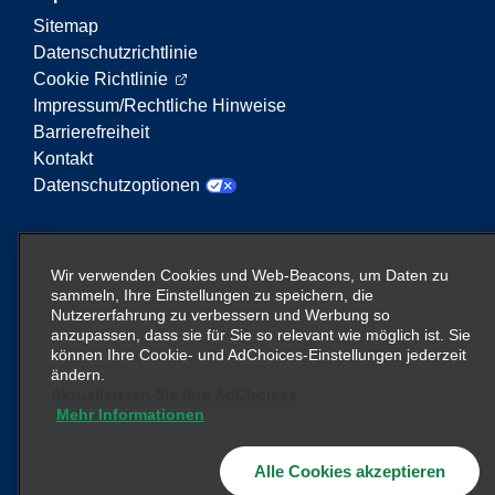
Sitemap
Datenschutzrichtlinie
Cookie Richtlinie
Impressum/Rechtliche Hinweise
Barrierefreiheit
Kontakt
Datenschutzoptionen
Enterprise Mobility ist ein führender Anbieter von
Mobilitätsservices. Der Begriff „Enterprise Mobility“
Wir verwenden Cookies und Web-Beacons, um Daten zu
auf dieser Website verweist auf bestimmte
sammeln, Ihre Einstellungen zu speichern, die
Nutzererfahrung zu verbessern und Werbung so
Unternehmenseinheiten und/oder die Marke
anzupassen, dass sie für Sie so relevant wie möglich ist. Sie
Enterprise Mobility, wobei Informationen zu vielen
können Ihre Cookie- und AdChoices-Einstellungen jederzeit
Unternehmen übermittelt werden. Diese Verweise
ändern.
sollen nicht die bestehende Unternehmensstruktur
Aktualisieren Sie Ihre AdChoices
vermitteln oder ersetzen. Weitere Informationen
Mehr Informationen
hier
finden Sie
.
Alle Cookies akzeptieren