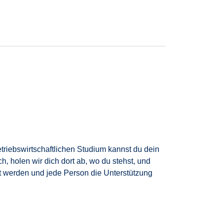
ben ihre Karriere
als Management Trainee
sten Tag an
und
baust
so
deine Karriere
Schritt
etriebswirtschaftlichen Studium kannst du dein
, holen wir dich dort ab, wo du stehst, und
zt werden und jede Person die Unterstützung