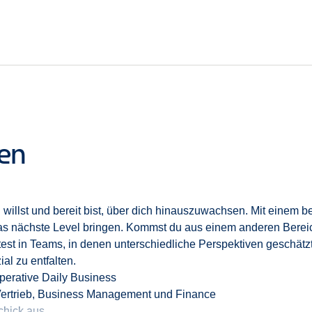
ten unserer
heutigen Führungskräfte bis hin zu unserer CEO ha
oretisch, sondern „on
the
job
“
,
übernimmst Verantwortung vom er
ten
 willst und bereit bist, über dich hinauszuwachsen
. Mit einem b
as nächste Level bringen. Kommst du aus einem anderen Bereich
eitest in Teams, in denen unterschiedliche Perspektiven geschät
al zu entfalten.
operative Daily Business
Vertrieb, Business Management und Finance
chick aus