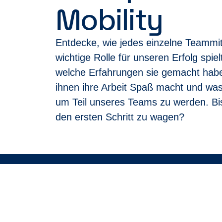
Mobility
Exklusive Benefits: Fahrzeuganmietung zu v
Zusätzliche Vorteile wie zahlreiche Verans
Entdecke, wie jedes einzelne Teammit
Gehe den nächsten Schritt.
Klick auf „Jetzt bewerben“, beantworte ein paar 
wichtige Rolle für unseren Erfolg spiel
Wir melden uns bei dir und schauen gemeinsam
welche Erfahrungen sie gemacht hab
Noch unsicher?
ihnen ihre Arbeit Spaß macht und was
Du musst nicht alle Punkte perfekt erfüllen. We
um Teil unseres Teams zu werden. Bis
ist ein inklusiver Arbeitgeber. Es
ist uns wichtig
gesundheitlichen Gründen nicht Auto fahren k
den ersten Schritt zu wagen?