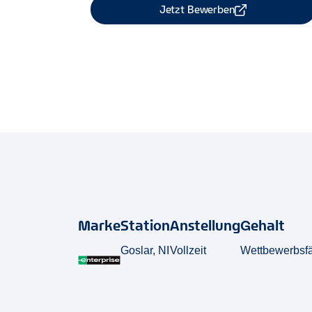
Jetzt Bewerben
Job Teilen
Marke
Station
Anstellung
Gehalt
Goslar, NI
Vollzeit
Wettbewerbsf