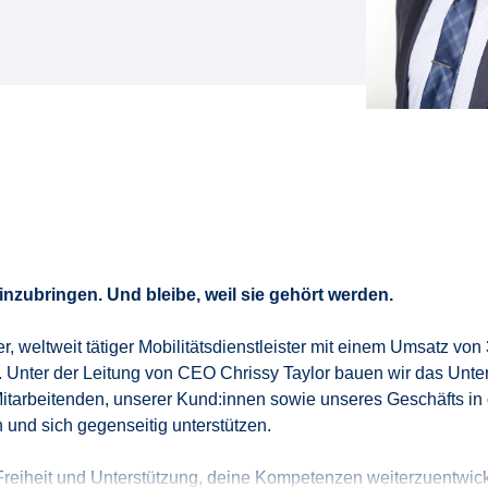
inzubringen. Und bleibe, weil sie gehört werden.
e
r
, weltweit tätige
r
Mobilitäts
dienstleister
mit einem Umsatz von 3
.
Unter der Leitung von CEO Chrissy Taylor bauen wir
das Unt
 Mitarbeitenden, unserer
Kund
:
innen
sowie unseres Geschäfts in 
 und sich gegenseitig unterstü
tz
en.
Freiheit und Unterstützung, deine Kompetenzen weiterzuentwic