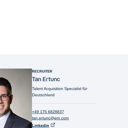
RECRUITER
Tan
Ertunc
Talent Acquisition Specialist für
Deutschland
+49 175 6828837
tan.ertunc@em.com
Linkedin