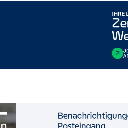
IHRE
Ze
We
J
A
Benachrichtigunge
en
Posteingang