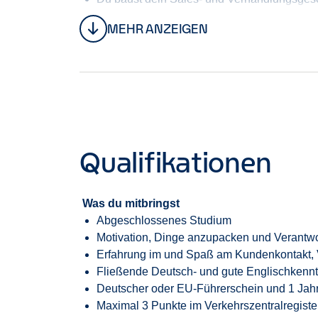
Du baust echte Kundenbeziehungen auf und
MEHR ANZEIGEN
Du entwickelst dein unternehmerisches Den
Du wächst Schritt für Schritt in eine Führung
Qualifikationen
Was du mitbringst
Abgeschlossenes Studium
Motivation, Dinge anzupacken und Verantw
Erfahrung im und Spaß am Kundenkontakt, V
Fließende Deutsch- und gute Englischkennt
Deutscher oder EU-Führerschein und 1 Jahr
Maximal 3
Punkte
im
Verkehrszentralregiste