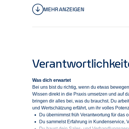
Filialverantwortung
aktiv zu gestalten
.
Die meis
MEHR ANZEIGEN
(m_w_d) begonnen
, d
u
lernst bei uns nicht the
für Schritt
auf.
Verantwortlichkei
Was dich erwartet
Bei uns bist du richtig, wenn du etwas bewegen
Wissen direkt in die Praxis umsetzen und auf d
bringen dir alles bei, was du brauchst. Du arb
und Wertschätzung erfährt, um ihr volles Potenzi
Du übernimmst früh Verantwortung für das 
Du sammelst Erfahrung in Kundenservice, 
Du baust dein Sales- und Verhandlungsges