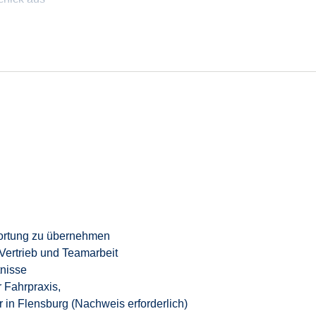
 entwickelst neue Geschäftsmöglichkeiten
ken, von Umsatz bis Kostenkontrolle
srolle hinein
ortung zu übernehmen
ertrieb und Teamarbeit
nisse
 Fahrpraxis,
r
in Flensburg (
Nachweis
erforderlich
)