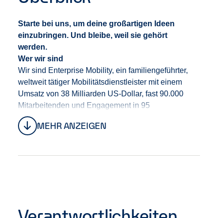
Starte bei uns, um deine großartigen Ideen
einzubringen. Und bleibe, weil sie gehört
werden.
Wer wir sind
Wir sind Enterprise Mobility
,
ein familiengeführte
r
,
weltweit tätige
r
Mobilitäts
dienstleister
mit einem
Umsatz von 38 Milliarden US-Dollar, fast 90.000
Mitarbeitenden und Engagement in 95
Ländern.
Unter der Leitung von CEO Chrissy Taylor
MEHR ANZEIGEN
bauen wir
das Unternehmen
auf eine
starke
Tradition
, die uns die Stabilität gibt, den
langfristigen Erfolg unserer Mitarbeitenden,
unserer
Kund
:
innen
sowie unseres Geschäfts in den
Fokus zu stellen.
Bei uns erwarten dich Teams, die
Vielfalt leben, gemeinsam anpacken und sich
gegenseitig unterstü
tz
en.
Verantwortlichkeiten
Dein Einstieg bei uns