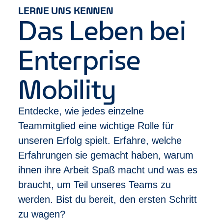
Ausbildung mit einschlägiger Berufserfahrung
LERNE UNS KENNEN
Deine Entwicklung
Das Leben bei
Bei uns zählt Leistung – und die wird gesehen:
Abschluss des Trainee-Programms nach
Enterprise
durchschnittlich 10 Monaten
Im Anschluss erste Beförderung zum
Management Assistant
Mobility
Schneller Aufstieg möglich zur Filialleitung in
unter 2 Jahren
Entdecke, wie jedes einzelne
Vielfältige Karrierewege, z. B. in unser Sales
Team, HR oder Risikomanagement
Teammitglied eine wichtige Rolle für
unseren Erfolg spielt. Erfahre, welche
Was wir dir bieten
Erfahrungen sie gemacht haben, warum
Sicherheit und Stabilität durch ein international
ihnen ihre Arbeit Spaß macht und was es
erfolgreiches Unternehmen
Klare Karriereperspektiven und echte
braucht, um Teil unseres Teams zu
Aufstiegschancen
werden. Bist du bereit, den ersten Schritt
Individuelle Trainings, Coachings und Mentoring,
zu wagen?
die dich wirklich weiterbringen