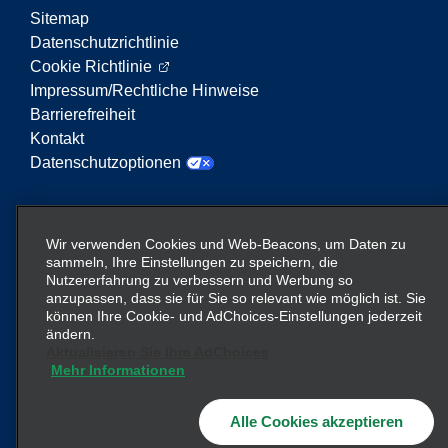
Sitemap
Datenschutzrichtlinie
Cookie Richtlinie
Impressum/Rechtliche Hinweise
Barrierefreiheit
Kontakt
Datenschutzoptionen
Enterprise Mobility ist ein führender Anbieter von
Mobilitätsservices. Der Begriff „Enterprise Mobility“
Wir verwenden Cookies und Web-Beacons, um Daten zu
auf dieser Website verweist auf bestimmte
sammeln, Ihre Einstellungen zu speichern, die
Nutzererfahrung zu verbessern und Werbung so
Unternehmenseinheiten und/oder die Marke
anzupassen, dass sie für Sie so relevant wie möglich ist. Sie
Enterprise Mobility, wobei Informationen zu vielen
können Ihre Cookie- und AdChoices-Einstellungen jederzeit
Unternehmen übermittelt werden. Diese Verweise
ändern.
sollen nicht die bestehende Unternehmensstruktur
Aktualisieren Sie Ihre AdChoices
Mehr Informationen
vermitteln oder ersetzen. Weitere Informationen
hier
finden Sie
.
Alle Cookies akzeptieren