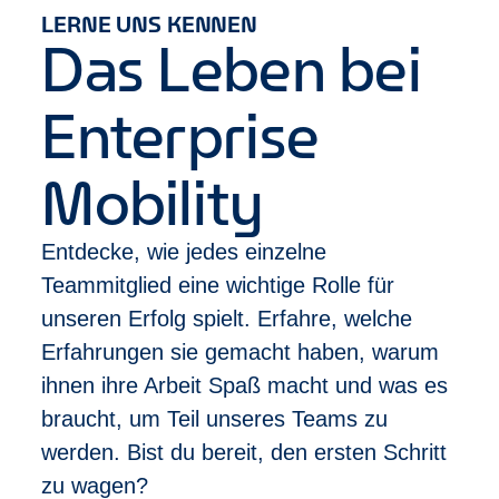
Ausbildung mit einschlägiger Berufserfahrung
LERNE UNS KENNEN
Deine Entwicklung
Das Leben bei
Bei uns zählt Leistung – und die wird gesehen:
Abschluss des Trainee-Programms nach
Enterprise
durchschnittlich 10 Monaten
Im Anschluss erste Beförderung zum
Management Assistant
Mobility
Schneller Aufstieg möglich zur Filialleitung in
unter 2 Jahren
Entdecke, wie jedes einzelne
Vielfältige Karrierewege, z. B. in unser Sales
Team, HR oder Risikomanagement
Teammitglied eine wichtige Rolle für
unseren Erfolg spielt. Erfahre, welche
Was wir dir bieten
Erfahrungen sie gemacht haben, warum
Sicherheit und Stabilität durch ein international
ihnen ihre Arbeit Spaß macht und was es
erfolgreiches Unternehmen
Klare Karriereperspektiven und echte
braucht, um Teil unseres Teams zu
Aufstiegschancen
werden. Bist du bereit, den ersten Schritt
Individuelle Trainings, Coachings und Mentoring,
zu wagen?
die dich wirklich weiterbringen