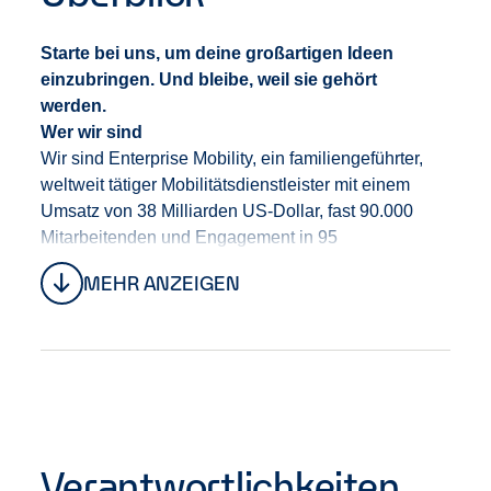
Starte bei uns, um deine großartigen Ideen
einzubringen. Und bleibe, weil sie gehört
werden.
Wer wir sind
Wir sind Enterprise Mobility
,
ein familiengeführte
r
,
weltweit tätige
r
Mobilitäts
dienstleister
mit einem
Umsatz von 38 Milliarden US-Dollar, fast 90.000
Mitarbeitenden und Engagement in 95
Ländern.
Unter der Leitung von CEO Chrissy Taylor
MEHR ANZEIGEN
bauen wir
das Unternehmen
auf eine
starke
Tradition
, die uns die Stabilität gibt, den
langfristigen Erfolg unserer Mitarbeitenden,
unserer
Kund
:
innen
sowie unseres Geschäfts in den
Fokus zu stellen.
Bei uns erwarten dich Teams, die
Vielfalt leben, gemeinsam anpacken und sich
gegenseitig unterstü
tz
en.
Verantwortlichkeiten
Dein Einstieg bei uns