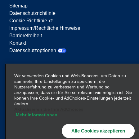
Sitemap
Datenschutzrichtlinie
Cookie Richtlinie
Impressum/Rechtliche Hinweise
Barrierefreiheit
Kontakt
Datenschutzoptionen
Enterprise Mobility ist ein führender Anbieter von
Mobilitätsservices. Der Begriff „Enterprise Mobility“
Wir verwenden Cookies und Web-Beacons, um Daten zu
auf dieser Website verweist auf bestimmte
sammeln, Ihre Einstellungen zu speichern, die
Nutzererfahrung zu verbessern und Werbung so
Unternehmenseinheiten und/oder die Marke
anzupassen, dass sie für Sie so relevant wie möglich ist. Sie
Enterprise Mobility, wobei Informationen zu vielen
können Ihre Cookie- und AdChoices-Einstellungen jederzeit
Unternehmen übermittelt werden. Diese Verweise
ändern.
sollen nicht die bestehende Unternehmensstruktur
Aktualisieren Sie Ihre AdChoices
Mehr Informationen
vermitteln oder ersetzen. Weitere Informationen
hier
finden Sie
.
Alle Cookies akzeptieren