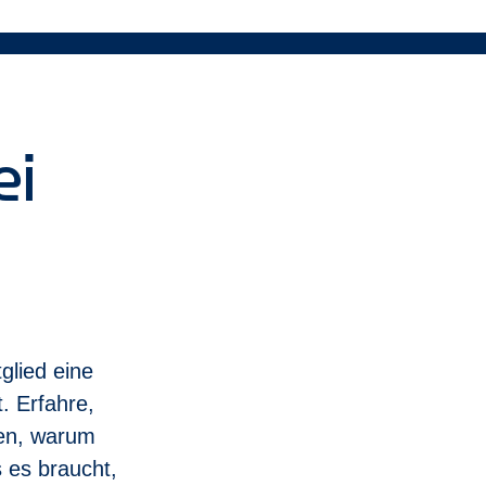
iterkonditionen für dich, deine Familie und Freunde
 einem Mitarbeiterempfehlungsprogramm und weiteren Mitarbei
t uns wichtig, eine Vielfalt an Mitarbeitenden mit den unterschie
rber (m_w_d).
ei
Unterstützung benötigst, um an unserem Einstellungsprozess t
glied eine
t. Erfahre,
en, warum
 es braucht,