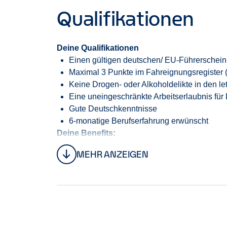
Qualifikationen
Deine Qualifikationen
Einen gültigen
deutschen/
EU-Führerschei
Maximal 3 Punkte im Fahreignungsregister 
Keine Drogen- oder Alkoholdelikte in den le
Eine un
eingeschränkte
Arbeitserlaubnis für
Gute Deutschkenntnisse
6-monatige Berufserfahrung erwünscht
Deine Benefits:
Einen langfristigen Arbeitsplatz
MEHR ANZEIGEN
Eine faire und pünktliche Bezahlung
Eine sorgfältige Einarbeitung
Weiterentwicklung zum Kundenbetreuer (m
Großartige Filialteams in aufgeschlossener
Enterprise Kleidung (Shirt und Jacke)
Abschluss einer betrieblichen Altersvorsor