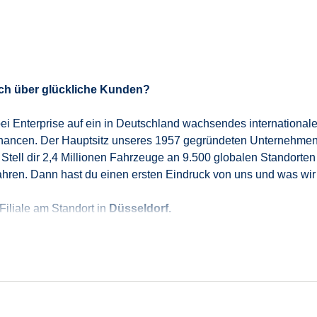
ich über glückliche Kunden?
 du bei Enterprise auf ein in Deutschland wachsendes internatio
ancen. Der Hauptsitz unseres 1957 gegründeten Unternehmens i
 Stell dir 2,4 Millionen Fahrzeuge an 9.500 globalen Standorten
ahren. Dann hast du einen ersten Eindruck von uns und was wi
 Filiale am Standort in
Düsseldorf.
legt und gewartet ist und stellst unseren Kunden pünktlich und 
m und freust dich über hochzufriedene Kunden.
st du dich durch deine zeitliche Flexibilität und die Bereitscha
 selbstverständlich. Zudem überzeugst du durch deine aufmerks
ollegen stets freundlich gegenüber und agierst respektvoll
.