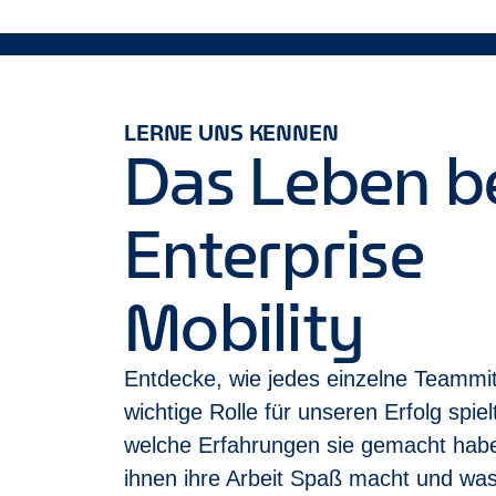
Fahrzeuganmietung zu vergünstigten Mitarbe
Teilnahme an zahlreichen Veranstaltungen,
Enterprise ist ein inklusiver Arbeitgeber. Es is
richtet sich diese Stellenanzeige an alle Bewe
LERNE UNS KENNEN
Das Leben b
Bitte informiere uns, wenn du Ausnahmen oder 
Wir freuen uns auf dich!
Enterprise
Mobility
Entdecke, wie jedes einzelne Teammit
wichtige Rolle für unseren Erfolg spiel
welche Erfahrungen sie gemacht hab
ihnen ihre Arbeit Spaß macht und was