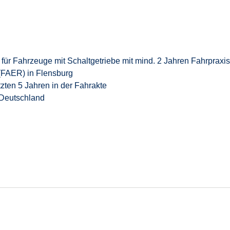
n
für Fahrzeuge mit Schaltgetriebe
mit mind. 2 Jahren Fahrpraxis
(FAER) in Flensburg
tzten 5 Jahren in der Fahrakte
 Deutschland
_w_d) oder
in
unser bewährtes Management Trainee Programm
 und familiärer Atmosphäre
ge, Risikolebensversicherung und Berufsunfähigkeitsversicheru