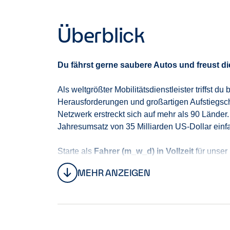
Überblick
Du fährst gerne saubere Autos und freust d
Als weltgrößter Mobilitätsdienstleister triffst
Herausforderungen und großartigen Aufstiegsch
Netzwerk erstreckt sich auf mehr als 90 Länder.
Jahresumsatz von 35 Milliarden US-Dollar einf
Starte als
Fahrer (m_w_d) in Vollzeit
für unser
MEHR ANZEIGEN
Du sorgst dafür, dass unser Fuhrpark stets gepf
in einem äußerst offenen und kooperativen Tea
Als idealer Kandidat für diese Position zeichne
verantwortungsbewusster Fahrstil, ist für dich
multikulturellen Umfeld trittst du Kunden und K