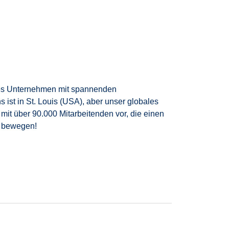
nales Unternehmen mit spannenden
st in St. Louis (USA), aber unser globales
 mit über 90.000 Mitarbeitenden vor, die einen
r bewegen!
zuverlässig unsere Autos zu. Dabei arbeitest du
ft, auch am Wochenende zu arbeiten, aus. Ein
ame und zuverlässige Arbeitsweise. In einem