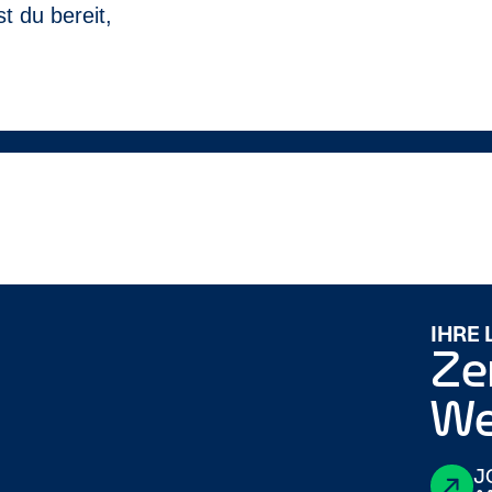
t du bereit,
IHRE
Ze
We
J