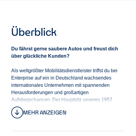
Überblick
Du fährst gerne saubere Autos und freust dich
über glückliche Kunden?
Als weltgrößter Mobilitätsdienstleister triffst du bei
Enterprise auf ein in Deutschland wachsendes
internationales Unternehmen mit spannenden
Herausforderungen und großartigen
Aufstiegschancen. Der Hauptsitz unseres 1957
gegründeten Unternehmens ist in St. Louis (USA),
MEHR ANZEIGEN
aber unser globales Netzwerk erstreckt sich auf
mehr als 90 Länder. Stell dir 2,4 Millionen
Fahrzeuge an 9.500 globalen Standorten mit über