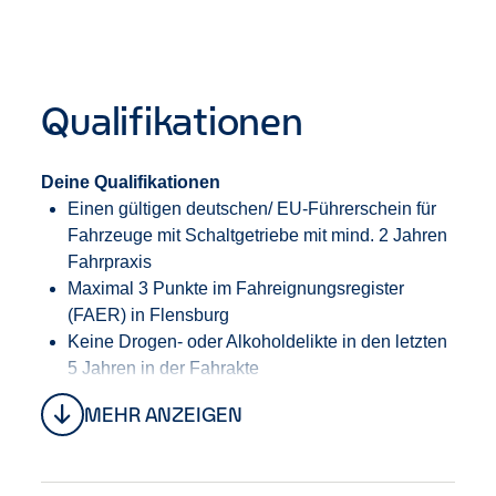
deine aufmerksame und zuverlässige Arbeitsweise.
In einem multikulturellen Umfeld trittst du Kunden
und Kollegen stets freundlich gegenüber und agierst
respektvoll.
Qualifikationen
Deine Qualifikationen
Einen gültigen
deutschen/
EU-Führerschein
für
Fahrzeuge mit Schaltgetriebe
mit mind. 2 Jahren
Fahrpraxis
Maximal 3 Punkte im Fahreignungsregister
(FAER) in Flensburg
Keine Drogen- oder Alkoholdelikte in den letzten
5 Jahren in der Fahrakte
Eine un
eingeschränkte
Arbeitserlaubnis für
MEHR ANZEIGEN
Deutschland
Gute Deutschkenntnisse
6-monatige Berufserfahrung erwünscht