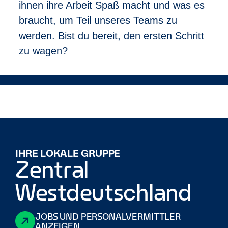
ihnen ihre Arbeit Spaß macht und was es
Enterprise ist ein inklusiver Arbeitgeber. Es ist uns
braucht, um Teil unseres Teams zu
wichtig, eine Vielfalt an Mitarbeitenden mit den
werden. Bist du bereit, den ersten Schritt
unterschiedlichsten Hintergründen zu beschäftigen.
zu wagen?
Daher richtet sich diese Stellenanzeige an alle
Bewerber (m_w_d).
Bitte informiere uns, wenn du Ausnahmen oder
Unterstützung benötigst, um an unserem
Einstellungsprozess teilzunehmen.
Wir freuen uns auf dich!
IHRE LOKALE GRUPPE
Zentral
Westdeutschland
JOBS UND PERSONALVERMITTLER
ANZEIGEN