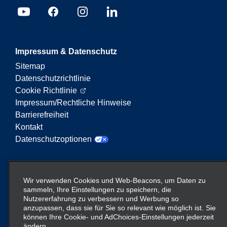
Impressum & Datenschutz
Sitemap
Datenschutzrichtlinie
Cookie Richtlinie
Impressum/Rechtliche Hinweise
Barrierefreiheit
Kontakt
Datenschutzoptionen
Enterprise Mobility ist ein führender Anbieter von
Mobilitätsservices. Der Begriff „Enterprise Mobility“
Wir verwenden Cookies und Web-Beacons, um Daten zu
auf dieser Website verweist auf bestimmte
sammeln, Ihre Einstellungen zu speichern, die
Nutzererfahrung zu verbessern und Werbung so
Unternehmenseinheiten und/oder die Marke
anzupassen, dass sie für Sie so relevant wie möglich ist. Sie
Enterprise Mobility, wobei Informationen zu vielen
können Ihre Cookie- und AdChoices-Einstellungen jederzeit
Unternehmen übermittelt werden. Diese Verweise
ändern.