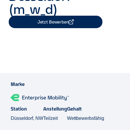
(m_w_d)
Jetzt Bewerben
Job Teilen
Marke
Station
Anstellung
Gehalt
Düsseldorf, NW
Teilzeit
Wettbewerbsfähig