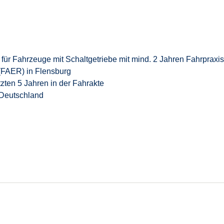
n
für Fahrzeuge mit Schaltgetriebe
mit mind. 2 Jahren Fahrpraxis
(FAER) in Flensburg
tzten 5 Jahren in der Fahrakte
 Deutschland
_w_d) oder
in
unser bewährtes Management Trainee Programm
 und familiärer Atmosphäre
ge, Risikolebensversicherung und Berufsunfähigkeitsversicheru