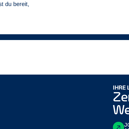
t du bereit,
IHRE
Ze
We
J