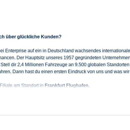
ich über glückliche Kunden?
 du bei Enterprise auf ein in Deutschland wachsendes internatio
ancen. Der Hauptsitz unseres 1957 gegründeten Unternehmens i
 Stell dir 2,4 Millionen Fahrzeuge an 9.500 globalen Standorten
ahren. Dann hast du einen ersten Eindruck von uns und was wi
 Filiale am Standort in
Frankfurt Flughafen
.
legt und gewartet ist und stellst unseren Kunden pünktlich und 
m und freust dich über hochzufriedene Kunden.
st du dich durch deine zeitliche Flexibilität und die Bereitscha
 selbstverständlich. Zudem überzeugst du durch deine aufmerks
ollegen stets freundlich gegenüber und agierst respektvoll
.