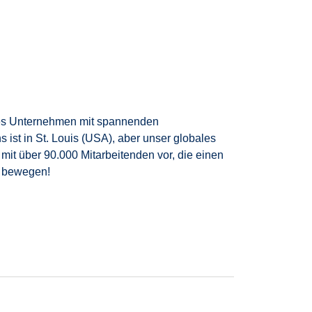
nales Unternehmen mit spannenden
st in St. Louis (USA), aber unser globales
 mit über 90.000 Mitarbeitenden vor, die einen
r bewegen!
zuverlässig unsere Autos zu. Dabei arbeitest du
ft, auch am Wochenende zu arbeiten, aus. Ein
ame und zuverlässige Arbeitsweise. In einem