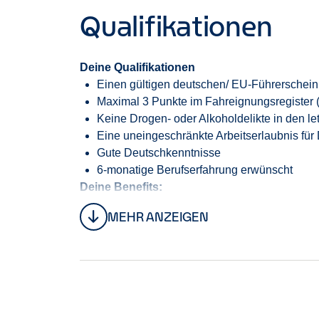
Qualifikationen
Deine Qualifikationen
Einen gültigen
deutschen/
EU-Führerschei
Maximal 3 Punkte im Fahreignungsregister 
Keine Drogen- oder Alkoholdelikte in den le
Eine un
eingeschränkte
Arbeitserlaubnis für
Gute Deutschkenntnisse
6-monatige Berufserfahrung erwünscht
Deine Benefits:
Einen langfristigen Arbeitsplatz
MEHR ANZEIGEN
Eine faire und pünktliche Bezahlung
Eine sorgfältige Einarbeitung
Weiterentwicklung zum Kundenbetreuer (m
Großartige Filialteams in aufgeschlossener
Enterprise Kleidung (Shirt und Jacke)
Abschluss einer betrieblichen Altersvorsor