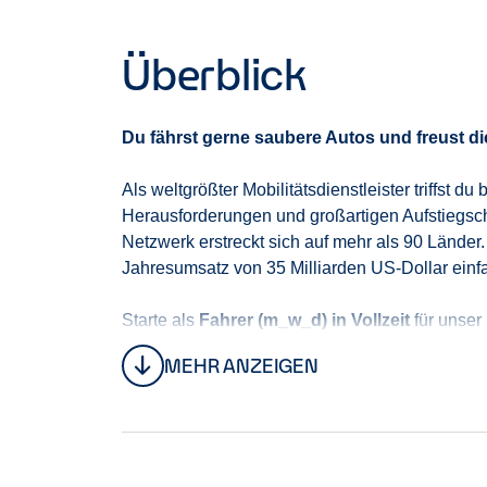
Überblick
Du fährst gerne saubere Autos und freust d
Als weltgrößter Mobilitätsdienstleister triffst
Herausforderungen und großartigen Aufstiegsch
Netzwerk erstreckt sich auf mehr als 90 Länder.
Jahresumsatz von 35 Milliarden US-Dollar einf
Starte als
Fahrer (m_w_d) in Vollzeit
für unser
MEHR ANZEIGEN
Du sorgst dafür, dass unser Fuhrpark stets gepf
in einem äußerst offenen und kooperativen Tea
Als idealer Kandidat für diese Position zeichne
verantwortungsbewusster Fahrstil, ist für dich
multikulturellen Umfeld trittst du Kunden und K