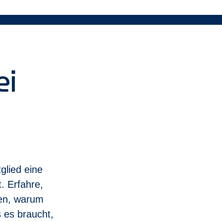
iterkonditionen für dich, deine Familie und Freunde
 einem Mitarbeiterempfehlungsprogramm und weiteren Mitarbei
t uns wichtig, eine Vielfalt an Mitarbeitenden mit den unterschie
rber (m_w_d).
ei
Unterstützung benötigst, um an unserem Einstellungsprozess t
glied eine
t. Erfahre,
en, warum
 es braucht,