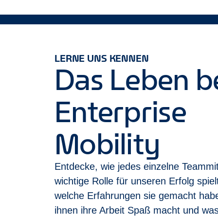
Fahrzeuganmietung zu vergünstigten Mitarbe
Teilnahme an zahlreichen Veranstaltungen,
Enterprise ist ein inklusiver Arbeitgeber. Es is
richtet sich diese Stellenanzeige an alle Bewe
LERNE UNS KENNEN
Das Leben b
Bitte informiere uns, wenn du Ausnahmen oder 
Wir freuen uns auf dich!
Enterprise
Mobility
Entdecke, wie jedes einzelne Teammit
wichtige Rolle für unseren Erfolg spiel
welche Erfahrungen sie gemacht hab
ihnen ihre Arbeit Spaß macht und was