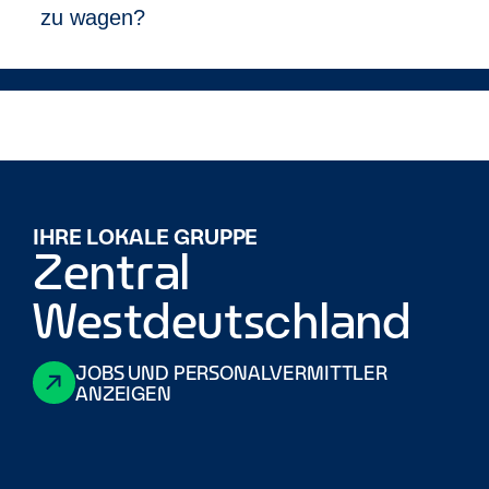
Mitarbeitenden, sie selbst zu sein. Inklusion hat bei
zu wagen?
Enterprise über alle Geschäftsbereiche hinweg
Priorität, denn wir wissen, dass die Individualität
unserer Kolleg:innen unsere Stärke ist. Daher ist es
uns so wichtig, eine Vielfalt an Mitarbeitenden mit
unterschiedlichsten Hintergründen einzustellen.
IHRE LOKALE GRUPPE
Zentral
Westdeutschland
JOBS UND PERSONALVERMITTLER
ANZEIGEN