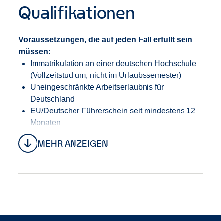
Qualifikationen
Voraussetzungen, die auf jeden Fall erfüllt sein
müssen:
Immatrikulation an einer deutschen Hochschule
(Vollzeitstudium, nicht im Urlaubssemester)
Uneingeschränkte Arbeitserlaubnis für
Deutschland
EU/Deutscher Führerschein seit mindestens 12
Monaten
Maximal 3 Punkt im Flensburg -
MEHR ANZEIGEN
Fahreignungsregister (FAER).
Es dürfen in den letzten 5 Jahren keine Drogen-
oder Alkoholdelikte in der Fahrerakte stehen.
Gute Deutsch- und Englischkenntnisse.
Zusätzliche Informationen:
Wir bringen dir viel über unsere Business bei, daher
freuen wir uns, wenn du mindestens ein Jahr bei uns