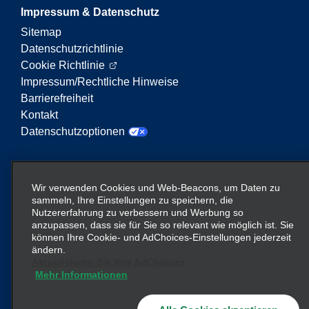
Impressum & Datenschutz
Sitemap
Datenschutzrichtlinie
Cookie Richtlinie
Impressum/Rechtliche Hinweise
Barrierefreiheit
Kontakt
Datenschutzoptionen
Enterprise Mobility ist ein führender Anbieter von
Mobilitätsservices. Der Begriff „Enterprise Mobility“
Wir verwenden Cookies und Web-Beacons, um Daten zu
auf dieser Website verweist auf bestimmte
sammeln, Ihre Einstellungen zu speichern, die
Nutzererfahrung zu verbessern und Werbung so
Unternehmenseinheiten und/oder die Marke
anzupassen, dass sie für Sie so relevant wie möglich ist. Sie
Enterprise Mobility, wobei Informationen zu vielen
können Ihre Cookie- und AdChoices-Einstellungen jederzeit
Unternehmen übermittelt werden. Diese Verweise
ändern.
sollen nicht die bestehende Unternehmensstruktur
Aktualisieren Sie Ihre AdChoices
Mehr Informationen
vermitteln oder ersetzen. Weitere Informationen
hier
finden Sie
.