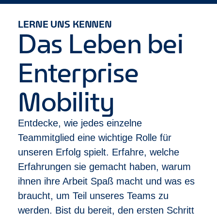
bleibst. Solltest du dich auch für unser Management
Trainee Programm interessieren, ist der Beginn über
LERNE UNS KENNEN
eine Werkstudententätigkeit neben des Studiums
Das Leben bei
eine prima Möglichkeit, Erfahrungen zu sammeln
und erste Erfolge zu erzielen.
Enterprise
Neben einer fairen Entlohung bieten wir dir auch, ein
tolles Team mit einem starken „Wir-Gefühl“,
Mobility
Mitarbeiterevents und natürlich attraktive
Anmietkonditionen, falls du, deine Familie oder
Entdecke, wie jedes einzelne
Freunde selbst mal ein Fahrzeug benötigen.
Teammitglied eine wichtige Rolle für
Wir freuen uns auf deine Bewerbung!
unseren Erfolg spielt. Erfahre, welche
Erfahrungen sie gemacht haben, warum
Dein Enterprise Recruiting-Team
ihnen ihre Arbeit Spaß macht und was es
Enterprise ist ein inklusiver Arbeitgeber. Um ihr
braucht, um Teil unseres Teams zu
Bestes geben zu können, ermutigen wir unsere
werden. Bist du bereit, den ersten Schritt