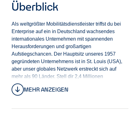
Überblick
Als weltgrößter Mobilitätsdienstleister triffst du bei
Enterprise auf ein in Deutschland wachsendes
internationales Unternehmen mit spannenden
Herausforderungen und großartigen
Aufstiegschancen. Der Hauptsitz unseres 1957
gegründeten Unternehmens ist in St. Louis (USA),
aber unser globales Netzwerk erstreckt sich auf
mehr als 90 Länder. Stell dir 2,4 Millionen
Fahrzeuge an 9.500 globalen Standorten mit 90.000
MEHR ANZEIGEN
Mitarbeitenden vor, die einen Jahresumsatz von 39
Milliarden US-Dollar einfahren. Dann hast du einen
ersten Eindruck von uns und was wir bewegen!