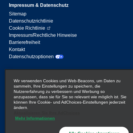
Impressum & Datenschutz
Sitemap
Datenschutzrichtlinie
Cookie Richtlinie
Impressum/Rechtliche Hinweise
Barrierefreiheit
Kontakt
Datenschutzoptionen
Enterprise Mobility ist ein führender Anbieter von
Mobilitätsservices. Der Begriff „Enterprise Mobility“
Wir verwenden Cookies und Web-Beacons, um Daten zu
auf dieser Website verweist auf bestimmte
sammeln, Ihre Einstellungen zu speichern, die
Nutzererfahrung zu verbessern und Werbung so
Unternehmenseinheiten und/oder die Marke
anzupassen, dass sie für Sie so relevant wie möglich ist. Sie
Enterprise Mobility, wobei Informationen zu vielen
können Ihre Cookie- und AdChoices-Einstellungen jederzeit
Unternehmen übermittelt werden. Diese Verweise
ändern.
sollen nicht die bestehende Unternehmensstruktur
Aktualisieren Sie Ihre AdChoices
Mehr Informationen
vermitteln oder ersetzen. Weitere Informationen
hier
finden Sie
.