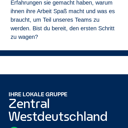
Erfahrungen sie gemacht haben, warum
Deine Bewerbung:
ihnen ihre Arbeit Spaß macht und was es
Um dich auf diese Stelle zu bewerben, klicke
einfach auf „Ich möchte mich bewerben”. Du erstellst
braucht, um Teil unseres Teams zu
kurz dein Profil in unserem System und beantwortest
werden. Bist du bereit, den ersten Schritt
einige stellenbezogene Fragen – fertig! Ein
zu wagen?
Recruiter wird sich mit dir in Verbindung setzten, um
alles Weitere zu besprechen.
Enterprise ist ein inklusiver Arbeitgeber. Es ist uns
wichtig, eine Vielfalt an Mitarbeitenden mit den
unterschiedlichsten Hintergründen zu beschäftigen.
Daher richtet sich diese Stellenanzeige an alle
Bewerber (m_w_d).
IHRE LOKALE GRUPPE
Zentral
Westdeutschland