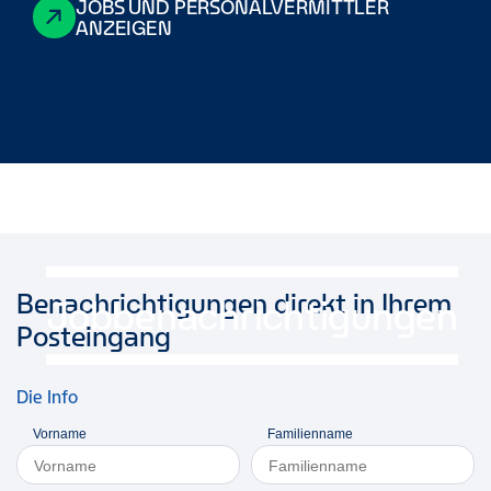
JOBS UND PERSONALVERMITTLER
ANZEIGEN
Benachrichtigungen direkt in Ihrem
Jobbenachrichtigungen
Posteingang
Die Info
Vorname
Familienname