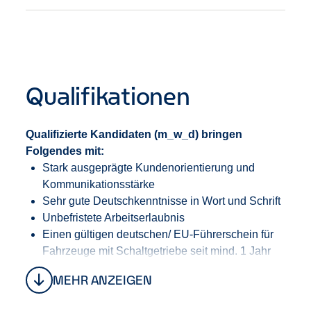
Aufgaben: Von der Bedarfsaufnahme und Betreuung
des Kunden bis hin zur Vermittlung des Fahrzeugs
stehst Du in engem Kontakt zu unseren Kunden
(m_w_d) und gewährleistest einen
kundenorientierten und professionellen Service.
Qualifikationen
Qualifizierte Kandidaten (m_w_d) bringen
Folgendes mit:
Stark ausgeprägte Kundenorientierung und
Kommunikationsstärke
Sehr gute Deutschkenntnisse in Wort und Schrift
Unbefristete Arbeitserlaubnis
Einen gültigen deutschen/ EU-Führerschein für
Fahrzeuge mit Schaltgetriebe seit mind. 1 Jahr
Maximal 3 Punkte im Fahreignungsregister
MEHR ANZEIGEN
(FAER) in Flensburg sowie keine Drogen- oder
Alkoholdelikte in der Fahrerakte innerhalb der