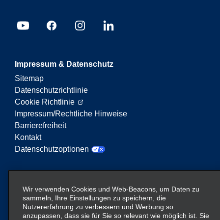
Impressum & Datenschutz
Sitemap
Datenschutzrichtlinie
Cookie Richtlinie
Impressum/Rechtliche Hinweise
Barrierefreiheit
Kontakt
Datenschutzoptionen
Enterprise Mobility ist ein führender Anbieter von
Mobilitätsservices. Der Begriff „Enterprise Mobility“
Wir verwenden Cookies und Web-Beacons, um Daten zu
auf dieser Website verweist auf bestimmte
sammeln, Ihre Einstellungen zu speichern, die
Nutzererfahrung zu verbessern und Werbung so
Unternehmenseinheiten und/oder die Marke
anzupassen, dass sie für Sie so relevant wie möglich ist. Sie
Enterprise Mobility, wobei Informationen zu vielen