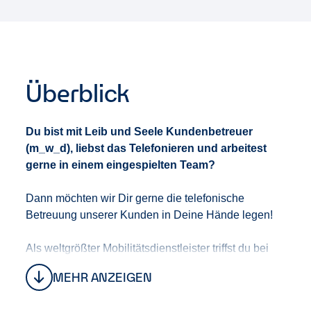
Überblick
Du bist mit Leib und Seele Kundenbetreuer
(m_w_d), liebst das Telefonieren und arbeitest
gerne in einem eingespielten Team?
Dann möchten wir Dir gerne die telefonische
Betreuung unserer Kunden in Deine Hände legen!
Als weltgrößter Mobilitätsdienstleister triffst du bei
Enterprise auf ein in Deutschland wachsendes
MEHR ANZEIGEN
internationales Unternehmen mit spannenden
Herausforderungen und großartigen