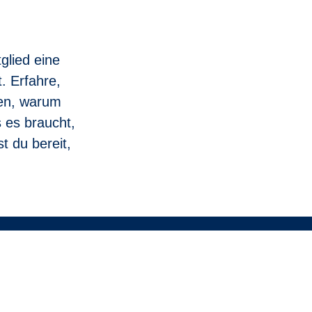
 werden wir eine Lösung finden.
glied eine
t. Erfahre,
en, warum
 es braucht,
t du bereit,