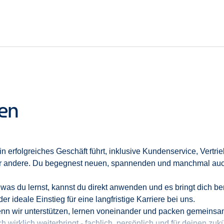
ns gemeinsam etwas bewegen wollen.
etzen auf Menschen, die Lust haben, mit uns zu wachsen und richt
ten
in erfolgreiches Geschäft
führt
,
inklusive
Kundenservice, Vertri
der andere. Du begegnest neuen, spannenden und manchmal au
 was du lernst, kannst du direkt anwenden und es bringt dich ber
der ideale Einstieg für eine langfristige Karriere bei uns.
enn
wir unterstützen, lernen voneinander und packen gemeinsa
ch wirklich weiterbringt
-
fachlich, persönlich und für deinen zuk