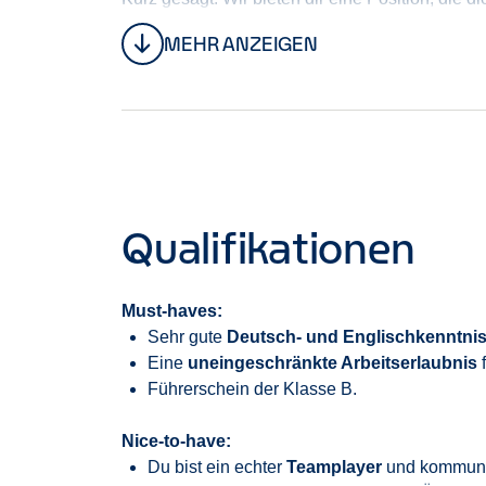
MEHR ANZEIGEN
Qualifikationen
Must-haves:
Sehr gute
Deutsch- und Englischkenntni
Eine
uneingeschränkte Arbeitserlaubnis
f
Führerschein der Klasse B.
Nice-to-
have:
Du bist ein echter
Teamplayer
und kommuni