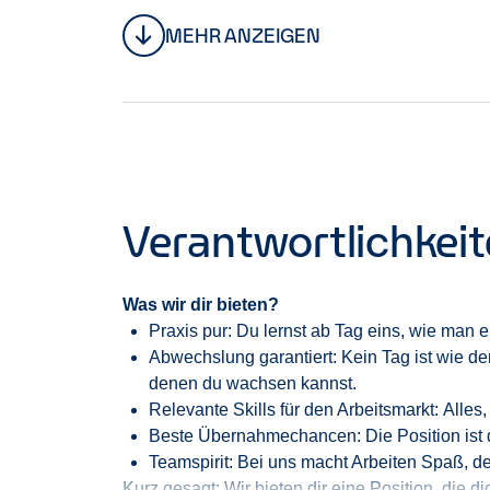
unsere Mitarbeitenden und für alle, die mit u
MEHR ANZEIGEN
Wir sind international, wir sind ehrgeizig und s
Verantwortlichkei
Was wir dir bieten?
Praxis pur:
Du lernst ab Tag eins, wie man e
Abwechslung garantiert:
Kein Tag ist wie 
denen du wachsen kannst.
Relevante Skills für den Arbeitsmarkt:
Alles,
Beste Übernahmechancen:
Die Position ist 
Teamspirit:
Bei uns macht Arbeiten Spaß
, d
Kurz gesagt: Wir bieten dir eine Position, die di