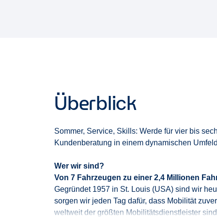
Überblick
Sommer, Service, Skills: Werde für
vier bis
sech
Kundenberatung in einem dynamischen Umfel
Wer wir sind?
Von 7 Fahrzeugen
zu einer 2,4 Millionen
Fahr
Gegründet 1957 in St. Louis (USA) sind wir heu
sorgen wir jeden Tag dafür, dass Mobilität zuv
weltweit
der
größten
Mobil
i
t
ä
t
s
d
i
e
nstleister
sind