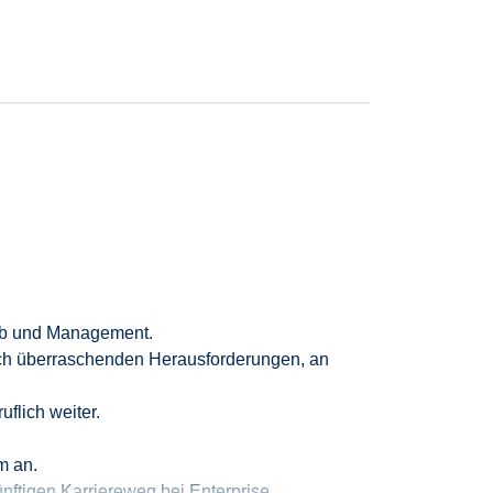
ig gute Arbeit zu leisten.
eb und Management.
ch überraschenden Herausforderungen, an
uflich weiter.
m an.
ünftigen Karriereweg bei Enterprise.