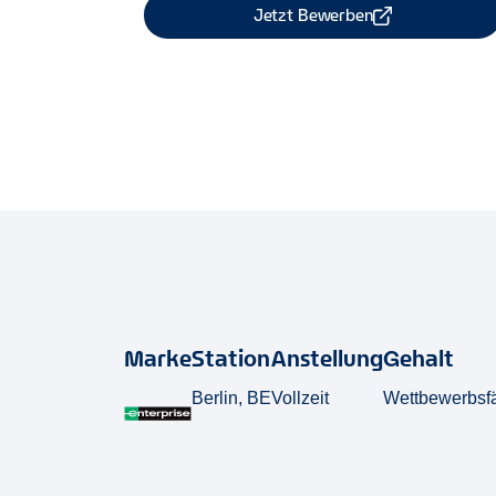
Jetzt Bewerben
Job Teilen
Marke
Station
Anstellung
Gehalt
Berlin, BE
Vollzeit
Wettbewerbsf