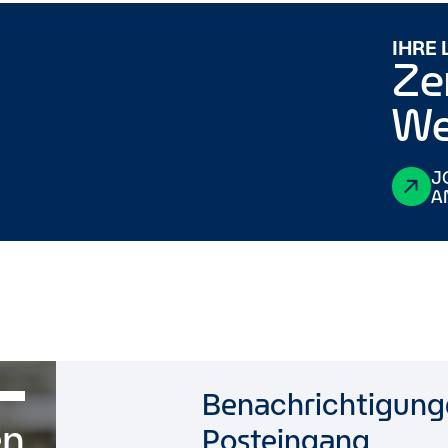
IHRE
Ze
We
J
A
Benachrichtigunge
en
Posteingang