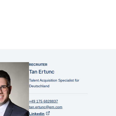
RECRUITER
Tan
Ertunc
Talent Acquisition Specialist für
Deutschland
+49 175 6828837
tan.ertunc@em.com
Linkedin