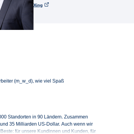
Xing
rbeiter
(
m_
w_
d
)
,
wie viel Spaß
000 Standorten
in
90 Ländern.
Zusammen
 rund
35 Milliarden US‑Dollar
.
Auch wenn wir
r Beste: für unsere Kundinnen und Kunden, für