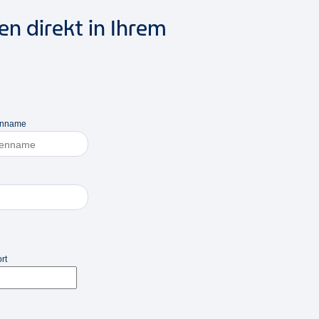
n direkt in Ihrem
enname
rt