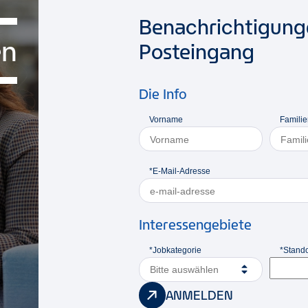
Benachrichtigunge
en
Posteingang
Die Info
Vorname
Famili
*E-Mail-Adresse
Interessengebiete
*Jobkategorie
*Stando
Bitte auswählen
ANMELDEN