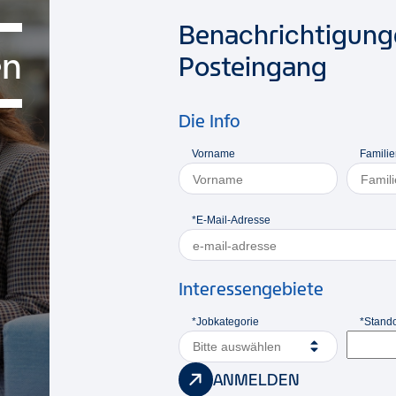
Benachrichtigunge
en
Posteingang
Die Info
Vorname
Famili
*E-Mail-Adresse
Interessengebiete
*Jobkategorie
*Stando
Bitte auswählen
ANMELDEN