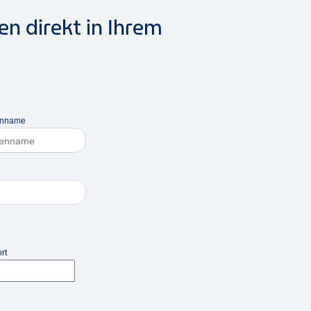
n direkt in Ihrem
enname
rt