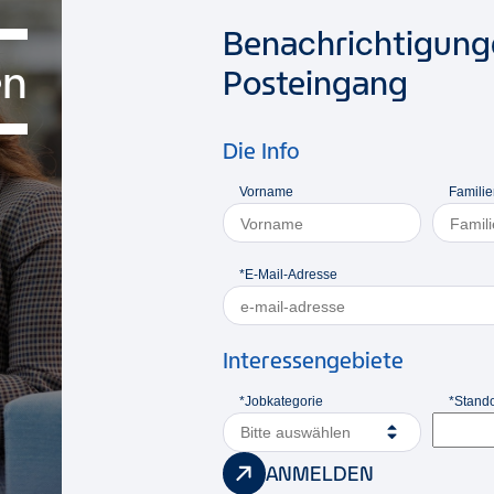
Benachrichtigunge
en
Posteingang
Die Info
Vorname
Famili
*E-Mail-Adresse
Interessengebiete
*Jobkategorie
*Stando
Bitte auswählen
ANMELDEN