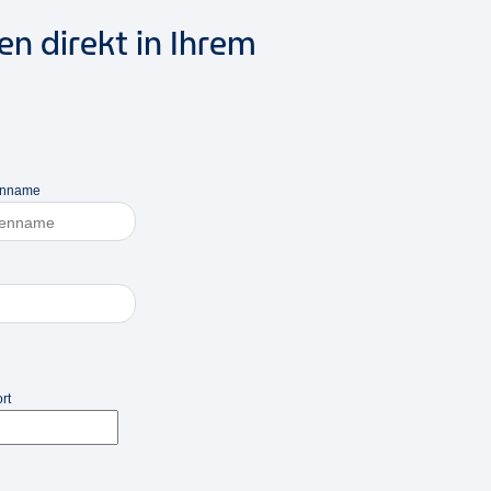
n direkt in Ihrem
enname
rt