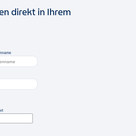
n direkt in Ihrem
enname
rt