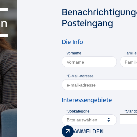
Benachrichtigunge
en
Posteingang
Die Info
Vorname
Famili
*E-Mail-Adresse
Interessengebiete
*Jobkategorie
*Stando
Bitte auswählen
ANMELDEN